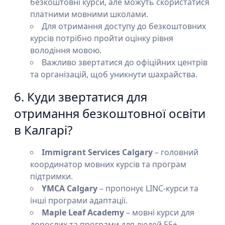
безкоштовні курси, але можуть скористатися
платними мовними школами.
Для отримання доступу до безкоштовних
курсів потрібно пройти оцінку рівня
володіння мовою.
Важливо звертатися до офіційних центрів
та організацій, щоб уникнути шахрайства.
6. Куди звертатися для
отримання безкоштовної освіти
в Калгарі?
Immigrant Services Calgary
– головний
координатор мовних курсів та програм
підтримки.
YMCA Calgary
– пропонує LINC-курси та
інші програми адаптації.
Maple Leaf Academy
– мовні курси для
дорослих та програми для людей 55+.