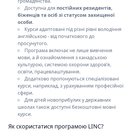
громадянства.
Доступна для
постійних резидентів,
біженців та осіб зі статусом захищеної
особи
.
Курси адаптовані під різні рівні володіння
англійською - від початкового до
просунутого.
Програма включає не лише вивчення
мови, а й ознайомлення з канадською
культурою, системою охорони здоров’я,
освіти, працевлаштування.
Додатково пропонуються спеціалізовані
курси, наприклад, з урахуванням професійної
сфери.
Для дітей новоприбулих у державних
школах також доступні безкоштовні мовні
курси.
Як скористатися програмою LINC?