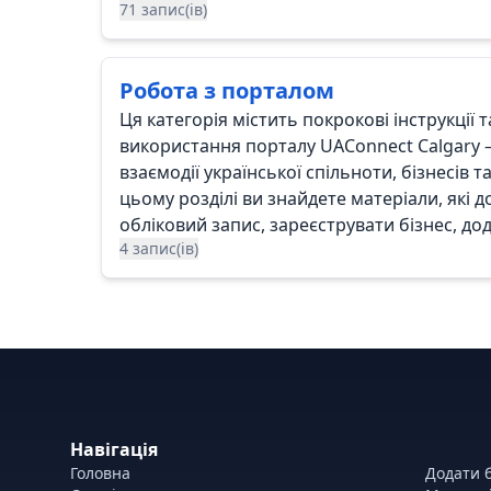
71 запис(ів)
Робота з порталом
Ця категорія містить покрокові інструкції
використання порталу UAConnect Calgary
взаємодії української спільноти, бізнесів та
цьому розділі ви знайдете матеріали, які
обліковий запис, зареєструвати бізнес, дод
4 запис(ів)
Навігація
Головна
Додати б