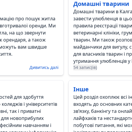
Домашні тварини
Домашні тварини в Калгарі
ормацію про пошук житла
завести улюбленця в цьом
овготривалої оренди. Ми
правила реєстрації твари
итла, на що звернути
ветеринарні клініки, гру
як орендаря, а також
тварин. Ми також розпов
поможуть вам швидше
майданчики для вигулу, с
иття.
для власників тварин і 
утримання улюбленців у 
Дивитись далі
54 запис(ів)
Інше
остей для здобуття
Цей розділ охоплює всі ін
о коледжів і університетів
входять до основних кате
ні, так і приватні
зв’язку, банкінгу та онл
и для новоприбулих
лайфхаків та нестандартн
рофесійним навчанням і
побутові питання, які м