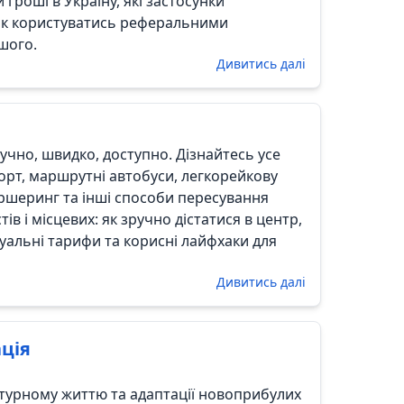
 гроші в Україну, які застосунки
як користуватись реферальними
шого.
Дивитись далі
учно, швидко, доступно. Дізнайтесь усе
рт, маршрутні автобуси, легкорейкову
 каршеринг та інші способи пересування
ів і місцевих: як зручно дістатися в центр,
туальні тарифи та корисні лайфхаки для
Дивитись далі
ація
турному життю та адаптації новоприбулих