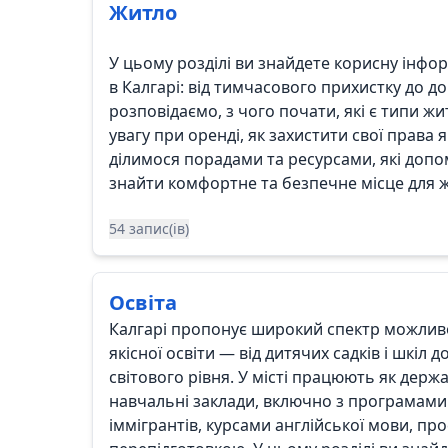
Житло
У цьому розділі ви знайдете корисну інф
в Калгарі: від тимчасового прихистку до д
розповідаємо, з чого почати, які є типи ж
увагу при оренді, як захистити свої права 
ділимося порадами та ресурсами, які до
знайти комфортне та безпечне місце для ж
54 запис(ів)
Освіта
Калгарі пропонує широкий спектр можлив
якісної освіти — від дитячих садків і шкіл д
світового рівня. У місті працюють як держав
навчальні заклади, включно з програмам
іммігрантів, курсами англійської мови, п