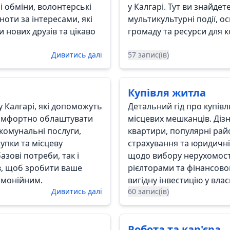
ні обміни, волонтерські
у Калгарі. Тут ви знайдет
ноти за інтересами, які
мультикультурні події, ос
нових друзів та цікаво
громаду та ресурси для 
Дивитись далі
57 запис(ів)
Купівля житла
 Калгарі, які допоможуть
Детальний гід про купів
омфортно облаштувати
місцевих мешканців. Дізн
 комунальні послуги,
квартири, популярні райо
купки та місцеву
страхування та юридичн
зові потреби, так і
щодо вибору нерухомості,
ів, щоб зробити ваше
рієлторами та фінансово
рмонійним.
вигідну інвестицію у влас
Дивитись далі
60 запис(ів)
Робота та кар'єра