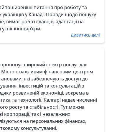
 найпоширеніші питання про роботу та
х українців у Канаді. Поради щодо пошуку
е, вимог роботодавців, адаптації на
 успішної кар’єри.
Дивитись далі
 пропонує широкий спектр послуг для
ів. Місто є важливим фінансовим центром
тановами, які забезпечують доступ до
ування, інвестицій та консультацій з
вдяки розвиненій економіці, зокрема в
тика та технології, Калгарі надає численні
го росту та стабільності. Тут можна
і корпорації, так і незалежних
алізуються на персональних фінансах,
атковому консультуванні.