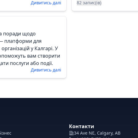
Дивитись далі
82 запис(ів)
 та поради щодо
 — платформи для
 організацій у Калгарі. У
 допоможуть вам створити
ати послуги або події.
Дивитись далі
Контакти
ізнес
34 Ave NE, Calgary, AB