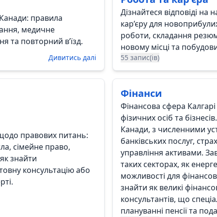
Дізнайтеся відповіді на
 Канади: правила
кар’єру для новоприбули
зання, медичне
роботи, складання резюм
ня та повторний в’їзд.
новому місці та побудови
Дивитись далі
55 запис(ів)
Фінанси
Фінансова сфера Калгарі
фізичних осіб та бізнес
Канади, з численними ус
і щодо правових питань:
банківських послуг, страх
ла, сімейне право,
управління активами. За
 як знайти
таких секторах, як енерге
товну консультацію або
можливості для фінансово
рті.
знайти як великі фінансов
консультантів, що спеці
плануванні пенсії та под