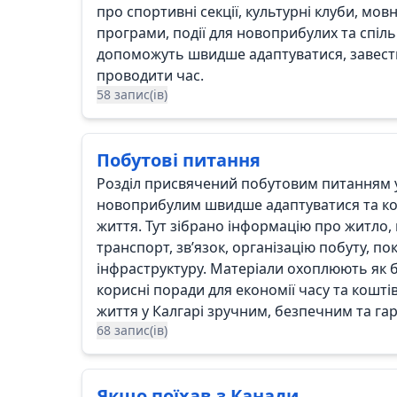
про спортивні секції, культурні клуби, мов
програми, події для новоприбулих та спіль
допоможуть швидше адаптуватися, завести 
проводити час.
58 запис(ів)
Побутові питання
Розділ присвячений побутовим питанням у
новоприбулим швидше адаптуватися та к
життя. Тут зібрано інформацію про житло,
транспорт, зв’язок, організацію побуту, по
інфраструктуру. Матеріали охоплюють як ба
корисні поради для економії часу та кошт
життя у Калгарі зручним, безпечним та га
68 запис(ів)
Якщо поїхав з Канади