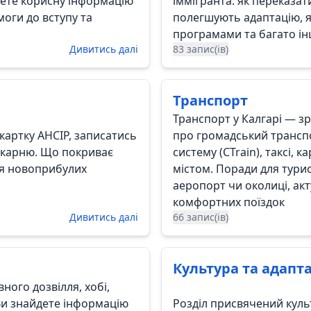
дете корисну інформацію
іммігранта: як переказати
моги до вступу та
полегшують адаптацію, 
програмами та багато ін
Дивитись далі
83 запис(ів)
Транспорт
Транспорт у Калгарі — зр
картку AHCIP, записатись
про громадський транспо
 лікарню. Що покриває
систему (CTrain), таксі,
ля новоприбулих
містом. Поради для турист
аеропорт чи околиці, ак
комфортних поїздок
Дивитись далі
66 запис(ів)
Культура та адапт
вного дозвілля, хобі,
. Ви знайдете інформацію
Розділ присвячений куль