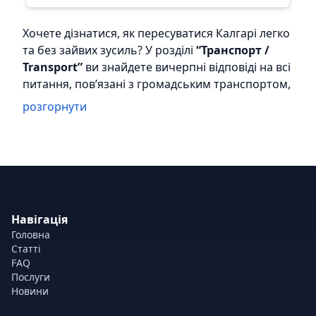
Хочете дізнатися, як пересуватися Калгарі легко
та без зайвих зусиль? У розділі
“Транспорт /
Transport”
ви знайдете вичерпні відповіді на всі
питання, пов’язані з громадським транспортом,
водінням, таксі, каршерингом та іншими
розгорнути
способами пересування містом. Ми зібрали
корисні поради, крок за кроком інструкції,
порівняння варіантів і практичні рекомендації
для новоприбулих та місцевих жителів.
У цьому розділі ви знайдете такі теми:
Навігація
🚌
Громадський транспорт у Калгарі
— як
Головна
користуватися автобусами й системою CTrain,
Статті
де переглядати маршрути, як купити квитки та
FAQ
використовувати мобільні додатки.
Послуги
Новини
🚗
Оренда авто чи Uber / rideshare
—