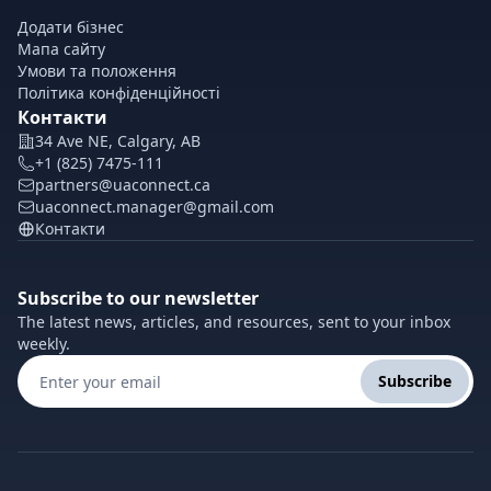
порівняння зручності, вартості та часу між
Додати бізнес
власним авто, орендованим транспортом чи
Мапа сайту
службами на кшталт Uber.
Умови та положення
Політика конфіденційності
Контакти
📄
Отримання водійських прав у Канаді
— як
34 Ave NE, Calgary, AB
визнати закордонні права, правила здачі
+1 (825) 7475-111
теоретичного та практичного іспитів, та що
partners@uaconnect.ca
треба знати іммігранту.
uaconnect.manager@gmail.com
Контакти
⏱
Розклад громадського транспорту
—
актуальні розклади, нічні маршрути, зміни в
Subscribe to our newsletter
святкові дні та як користуватися інтерактивними
The latest news, articles, and resources, sent to your inbox
картами.
weekly.
Subscribe
🅿️
Паркування у Калгарі
— правила
паркування, як оплачувати, де шукати дешеві/
безкоштовні місця, а також інформація про
штрафи та мобільні додатки.