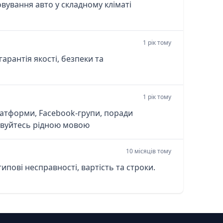
овування авто у складному кліматі
1 рік тому
гарантія якості, безпеки та
1 рік тому
платформи, Facebook-групи, поради
говуйтесь рідною мовою
10 місяців тому
ипові несправності, вартість та строки.