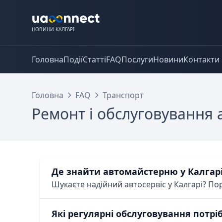
НОВИНИ КАЛГАРІ
Головна
Події
Статті
FAQ
Послуги
Новини
Контакти
Головна
FAQ
Транспорт
Ремонт і обслуговування 
Де знайти автомайстерню у Калгар
Шукаєте надійний автосервіс у Калгарі? Пор
Які регулярні обслуговування потріб