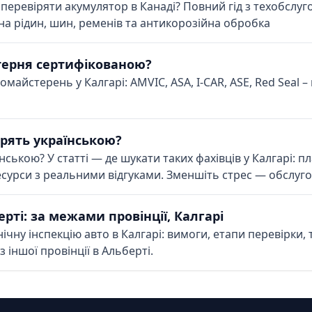
 перевіряти акумулятор в Канаді? Повний гід з техобслуг
іна рідин, шин, ременів та антикорозійна обробка
терня сертифікованою?
майстерень у Калгарі: AMVIC, ASA, I-CAR, ASE, Red Seal – 
орять українською?
нською? У статті — де шукати таких фахівців у Калгарі: 
 ресурси з реальними відгуками. Зменшіть стрес — обслу
рті: за межами провінції, Калгарі
чну інспекцію авто в Калгарі: вимоги, етапи перевірки, т
з іншої провінції в Альберті.