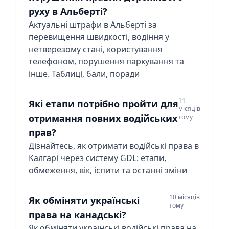
руху в Альберті?
Актуальні штрафи в Альберті за
перевищення швидкості, водіння у
нетверезому стані, користування
телефоном, порушення паркування та
інше. Таблиці, бали, поради
11
Які етапи потрібно пройти для
місяців
отримання повних водійських
тому
прав?
Дізнайтесь, як отримати водійські права в
Калгарі через систему GDL: етапи,
обмеження, вік, іспити та останні зміни
10 місяців
Як обміняти українські
тому
права на канадські?
Як обміняти українські водійські права на