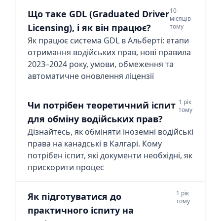
10
Що таке GDL (Graduated Driver
місяців
Licensing), і як він працює?
тому
Як працює система GDL в Альберті: етапи
отримання водійських прав, нові правила
2023–2024 року, умови, обмеження та
автоматичне оновлення ліцензії
1 рік
Чи потрібен теоретичний іспит
тому
для обміну водійських прав?
Дізнайтесь, як обміняти іноземні водійські
права на канадські в Калгарі. Кому
потрібен іспит, які документи необхідні, як
прискорити процес
1 рік
Як підготуватися до
тому
практичного іспиту на