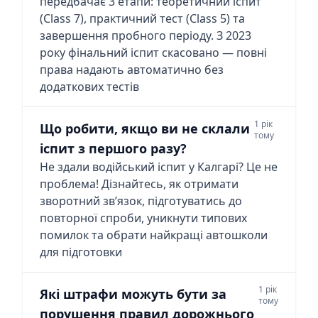
передбачає 3 етапи: теоретичний іспит
(Class 7), практичний тест (Class 5) та
завершення пробного періоду. З 2023
року фінальний іспит скасовано — повні
права надають автоматично без
додаткових тестів
1 рік
Що робити, якщо ви не склали
тому
іспит з першого разу?
Не здали водійський іспит у Калгарі? Це не
проблема! Дізнайтесь, як отримати
зворотний зв’язок, підготуватись до
повторної спроби, уникнути типових
помилок та обрати найкращі автошколи
для підготовки
1 рік
Які штрафи можуть бути за
тому
порушення правил дорожнього