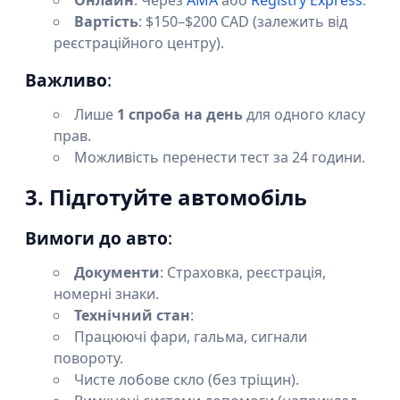
Онлайн
: Через
AMA
або
Registry Express
.
Вартість
: $150–$200 CAD (залежить від
реєстраційного центру).
Важливо
:
Лише
1 спроба на день
для одного класу
прав.
Можливість перенести тест за 24 години.
3. Підготуйте автомобіль
Вимоги до авто
:
Документи
: Страховка, реєстрація,
номерні знаки.
Технічний стан
:
Працюючі фари, гальма, сигнали
повороту.
Чисте лобове скло (без тріщин).