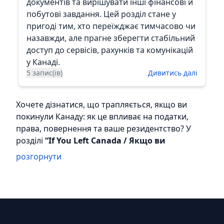
документів та вирішувати інші фінансові й
побутові завдання. Цей розділ стане у
пригоді тим, хто переїжджає тимчасово чи
назавжди, але прагне зберегти стабільний
доступ до сервісів, рахунків та комунікацій
у Канаді.
5 запис(ів)
Дивитись далі
Хочете дізнатися, що трапляється, якщо ви
покинули Канаду: як це впливає на податки,
права, повернення та ваше резидентство? У
розділі
“If You Left Canada / Якщо ви
покинули Канаду”
ми зібрали корисну
розгорнути
інформацію, юридичні й фінансові поради, а
також практичні кроки для тих, хто вже
перебуває за кордоном або планує
повернутися.
У цьому розділі ви знайдете такі теми: