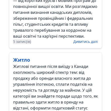
— від коротких курсів і мовних програм до
повноцінної вищої освіти. Ми розглядаємо
питання визнання канадських дипломів,
збереження провінційних і федеральних
пільг, студентських кредитів та впливу
тривалого перебування за кордоном на
ваші освітні та кар’єрні перспективи.
5 запис(ів)
Дивитись далі
Житло
Житлові питання після виїзду з Канади
охоплюють широкий спектр тем: від
продажу або оренди власного житла до
управління іпотекою, сплати податків на
нерухомість та догляду за майном. У цій
категорії ви знайдете поради щодо того, як
правильно здати житло в оренду на
відстані, оформити податковий статус