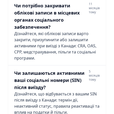
11
Чи потрібно закривати
місяців
облікові записи в місцевих
тому
органах соціального
забезпечення?
Дізнайтеся, які облікові записи варто
закрити, призупинити або залишити
активними при виїзді з Канади: CRA, OAS,
CPP, медстрахування, пільги та соціальні
програми.
5
Чи залишаються активними
місяців
ваші соціальні номери (SIN)
тому
після виїзду?
Дізнайтеся, що відбувається з вашим SIN
після виїзду з Канади: термін дії,
неактивний статус, правила реактивації та
вплив на податки й пільги.