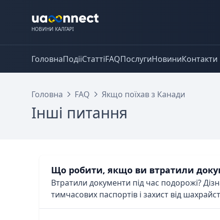
НОВИНИ КАЛГАРІ
Головна
Події
Статті
FAQ
Послуги
Новини
Контакти
Головна
FAQ
Якщо поїхав з Канади
Інші питання
Що робити, якщо ви втратили докум
Втратили документи під час подорожі? Дізн
тимчасових паспортів і захист від шахрайст