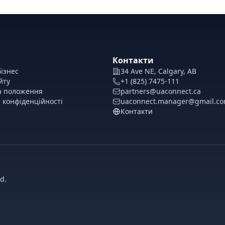
Контакти
ізнес
34 Ave NE, Calgary, AB
йту
+1 (825) 7475-111
а положення
partners@uaconnect.ca
 конфіденційності
uaconnect.manager@gmail.c
Контакти
d.