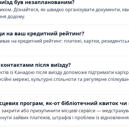
виїзд був незапланованим?
иком. Дізнайтеся, як швидко організувати документи, кв
ння додому.
ади на ваш кредитний рейтинг?
пливає на кредитний рейтинг: платежі, картки, резидентс
 контактами після виїзду?
тів із Канадою після виїзду допоможе підтримати кар’єр
сійні мережі, культурні спільноти та регулярне спілкува
сцевих програм, як-от бібліотечний квиток чи
закрити або призупинити місцеві сервіси — медстрахуван
нути зайвих платежів, штрафів і проблем із відновлення