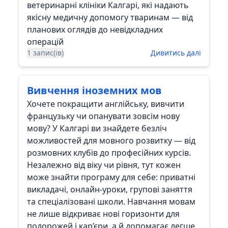
ветеринарні клініки Калгарі, які надають
якісну медичну допомогу тваринам — від
планових оглядів до невідкладних
операцій
1 запис(ів)
Дивитись далі
Вивчення іноземних мов
Хочете покращити англійську, вивчити
французьку чи опанувати зовсім нову
мову? У Калгарі ви знайдете безліч
можливостей для мовного розвитку — від
розмовних клубів до професійних курсів.
Незалежно від віку чи рівня, тут кожен
може знайти програму для себе: приватні
викладачі, онлайн-уроки, групові заняття
та спеціалізовані школи. Навчання мовам
не лише відкриває нові горизонти для
подорожей і кар’єри, а й допомагає легше