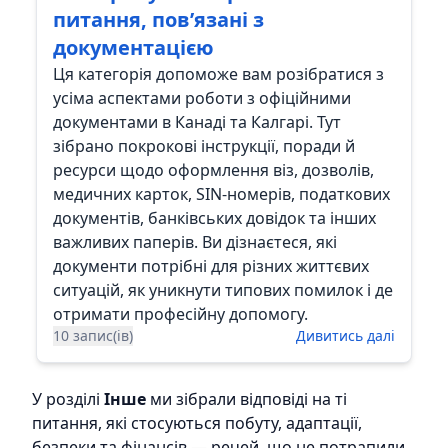
питання, пов’язані з
документацією
Ця категорія допоможе вам розібратися з
усіма аспектами роботи з офіційними
документами в Канаді та Калгарі. Тут
зібрано покрокові інструкції, поради й
ресурси щодо оформлення віз, дозволів,
медичних карток, SIN-номерів, податкових
документів, банківських довідок та інших
важливих паперів. Ви дізнаєтеся, які
документи потрібні для різних життєвих
ситуацій, як уникнути типових помилок і де
отримати професійну допомогу.
10 запис(ів)
Дивитись далі
У розділі
Інше
ми зібрали відповіді на ті
питання, які стосуються побуту, адаптації,
безпеки та фінансів — речей, що не потрапили