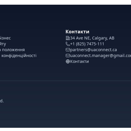
Контакти
ізнес
34 Ave NE, Calgary, AB
йту
+1 (825) 7475-111
а положення
partners@uaconnect.ca
 конфіденційності
uaconnect.manager@gmail.c
Контакти
d.