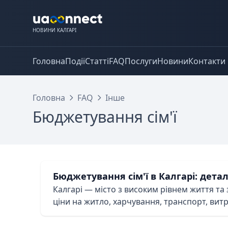
НОВИНИ КАЛГАРІ
Головна
Події
Статті
FAQ
Послуги
Новини
Контакти
Головна
FAQ
Інше
Бюджетування сім'ї
Бюджетування сім'ї в Калгарі: детал
Калгарі — місто з високим рівнем життя та
ціни на житло, харчування, транспорт, витр