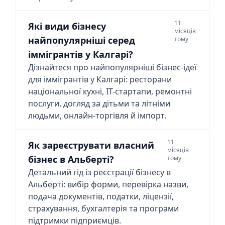
11
Які види бізнесу
місяців
найпопулярніші серед
тому
іммігрантів у Калгарі?
Дізнайтеся про найпопулярніші бізнес-ідеї
для іммігрантів у Калгарі: ресторани
національної кухні, ІТ-стартапи, ремонтні
послуги, догляд за дітьми та літніми
людьми, онлайн-торгівля й імпорт.
11
Як зареєструвати власний
місяців
бізнес в Альберті?
тому
Детальний гід із реєстрації бізнесу в
Альберті: вибір форми, перевірка назви,
подача документів, податки, ліцензії,
страхування, бухгалтерія та програми
підтримки підприємців.