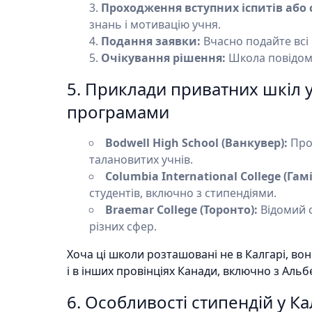
Проходження вступних іспитів або с
знань і мотивацію учня.
Подання заявки:
Вчасно подайте всі 
Очікування рішення:
Школа повідоми
5. Приклади приватних шкіл у
програмами
Bodwell High School (Ванкувер):
Проп
талановитих учнів.
Columbia International College (Гам
студентів, включно з стипендіями.
Braemar College (Торонто):
Відомий с
різних сфер.
Хоча ці школи розташовані не в Калгарі, вон
і в інших провінціях Канади, включно з Аль
6. Особливості стипендій у Ка