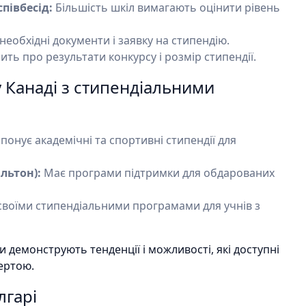
півбесід:
Більшість шкіл вимагають оцінити рівень
необхідні документи і заявку на стипендію.
ть про результати конкурсу і розмір стипендії.
 Канаді з стипендіальними
онує академічні та спортивні стипендії для
ільтон):
Має програми підтримки для обдарованих
воїми стипендіальними програмами для учнів з
и демонструють тенденції і можливості, які доступні
бертою.
лгарі