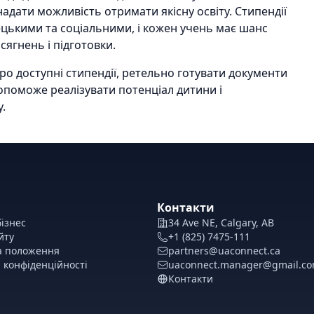
адати можливість отримати якісну освіту. Стипендії
цькими та соціальними, і кожен учень має шанс
сягнень і підготовки.
про доступні стипендії, ретельно готувати документи
допоможе реалізувати потенціал дитини і
.
Контакти
ізнес
34 Ave NE, Calgary, AB
йту
+1 (825) 7475-111
а положення
partners@uaconnect.ca
 конфіденційності
uaconnect.manager@gmail.c
Контакти