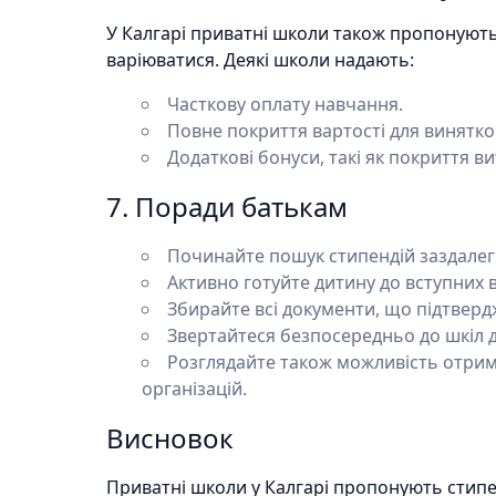
У Калгарі приватні школи також пропонують с
варіюватися. Деякі школи надають:
Часткову оплату навчання.
Повне покриття вартості для винятко
Додаткові бонуси, такі як покриття в
7. Поради батькам
Починайте пошук стипендій заздалегід
Активно готуйте дитину до вступних
Збирайте всі документи, що підтвер
Звертайтеся безпосередньо до шкіл д
Розглядайте також можливість отрим
організацій.
Висновок
Приватні школи у Калгарі пропонують стипен