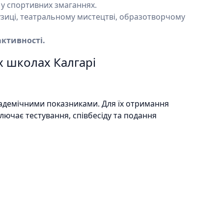
 у спортивних змаганнях.
узиці, театральному мистецтві, образотворчому
активності.
х школах Калгарі
кадемічними показниками. Для їх отримання
лючає тестування, співбесіду та подання