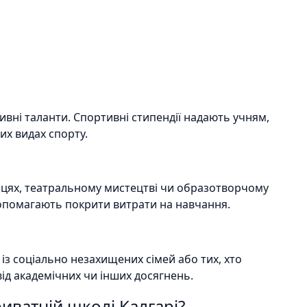
вні таланти. Спортивні стипендії надають учням,
их видах спорту.
анцях, театральному мистецтві чи образотворчому
допомагають покрити витрати на навчання.
 із соціально незахищених сімей або тих, хто
ід академічних чи інших досягнень.
риватній школі Калгарі?