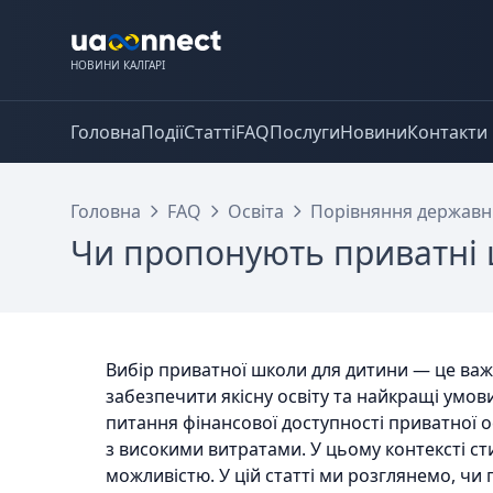
НОВИНИ КАЛГАРІ
Головна
Події
Статті
FAQ
Послуги
Новини
Контакти
Головна
FAQ
Освіта
Порівняння державни
Чи пропонують приватні ш
Вибір приватної школи для дитини — це важл
забезпечити якісну освіту та найкращі умов
питання фінансової доступності приватної о
з високими витратами. У цьому контексті ст
можливістю. У цій статті ми розглянемо, чи 