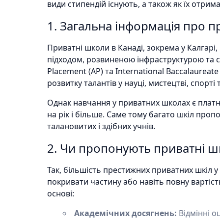
види стипендій існують, а також як їх отрима
1. Загальна інформація про п
Приватні школи в Канаді, зокрема у Калгарі,
підходом, розвиненою інфраструктурою та 
Placement (AP) та International Baccalaurea
розвитку талантів у науці, мистецтві, спорті 
Однак навчання у приватних школах є платним
на рік і більше. Саме тому багато шкіл про
талановитих і здібних учнів.
2. Чи пропонують приватні ш
Так, більшість престижних приватних шкіл у
покривати частину або навіть повну вартіст
основі:
Академічних досягнень:
Відмінні о