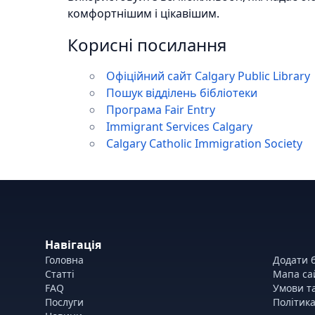
комфортнішим і цікавішим.
Корисні посилання
Офіційний сайт Calgary Public Library
Пошук відділень бібліотеки
Програма Fair Entry
Immigrant Services Calgary
Calgary Catholic Immigration Society
Навігація
Головна
Додати б
Статті
Мапа са
FAQ
Умови т
Послуги
Політика