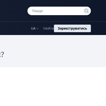
UA
Увійти
Зареєструватись
є?