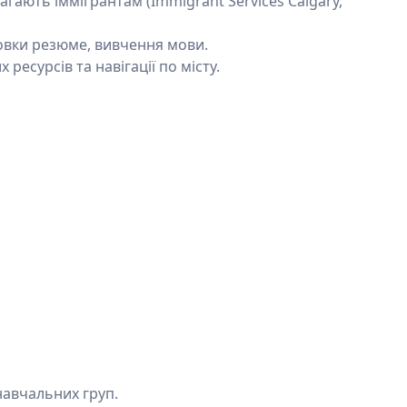
гають іммігрантам (Immigrant Services Calgary,
товки резюме, вивчення мови.
ресурсів та навігації по місту.
навчальних груп.