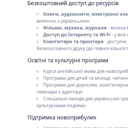
Безкоштовний доступ до ресурсів
Книги, аудіокниги, електронні кн
включно з українською.
Фільми, музика, журнали
- можна 
Доступ до Інтернету та Wi-Fi
- у всі
Комп’ютери та принтери
- доступні
безкоштовного друку (до певної кількості
Освітні та культурні програми
Курси англійської мови для новоприбу
Програми для дітей та молоді: читанн
Програми для дорослих: комп’ютерна
семінари з адаптації.
Спеціальні заходи для української гр
культурними подіями.
Підтримка новоприбулих