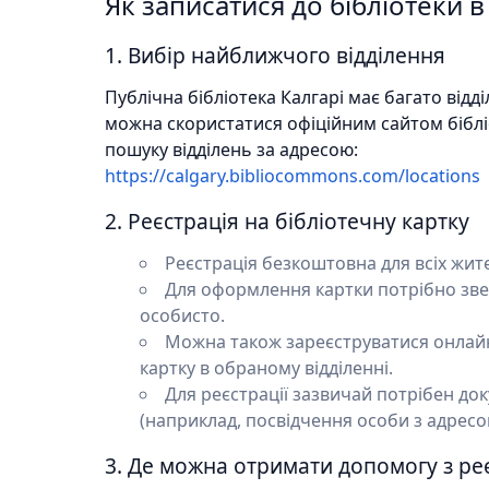
Як записатися до бібліотеки в
1. Вибір найближчого відділення
Публічна бібліотека Калгарі має багато від
можна скористатися офіційним сайтом бібл
пошуку відділень за адресою:
https://calgary.bibliocommons.com/locations
2. Реєстрація на бібліотечну картку
Реєстрація безкоштовна для всіх жите
Для оформлення картки потрібно звер
особисто.
Можна також зареєструватися онлайн н
картку в обраному відділенні.
Для реєстрації зазвичай потрібен до
(наприклад, посвідчення особи з адресою
3. Де можна отримати допомогу з ре