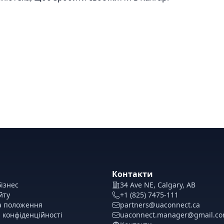
Контакти
ізнес
34 Ave NE, Calgary, AB
йту
+1 (825) 7475-111
а положення
partners@uaconnect.ca
 конфіденційності
uaconnect.manager@gmail.c