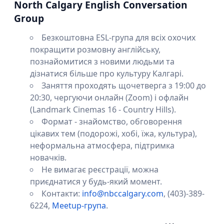
North Calgary English Conversation
Group
Безкоштовна ESL-група для всіх охочих
покращити розмовну англійську,
познайомитися з новими людьми та
дізнатися більше про культуру Калгарі.
Заняття проходять щочетверга з 19:00 до
20:30, чергуючи онлайн (Zoom) і офлайн
(Landmark Cinemas 16 - Country Hills).
Формат - знайомство, обговорення
цікавих тем (подорожі, хобі, їжа, культура),
неформальна атмосфера, підтримка
новачків.
Не вимагає реєстрації, можна
приєднатися у будь-який момент.
Контакти:
info@nbccalgary.com
, (403)-389-
6224,
Meetup-група
.