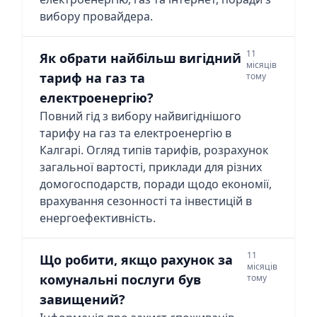
вибору провайдера.
11
Як обрати найбільш вигідний
місяців
тариф на газ та
тому
електроенергію?
Повний гід з вибору найвигіднішого
тарифу на газ та електроенергію в
Калгарі. Огляд типів тарифів, розрахунок
загальної вартості, приклади для різних
домогосподарств, поради щодо економії,
врахування сезонності та інвестицій в
енергоефективність.
11
Що робити, якщо рахунок за
місяців
комунальні послуги був
тому
завищений?