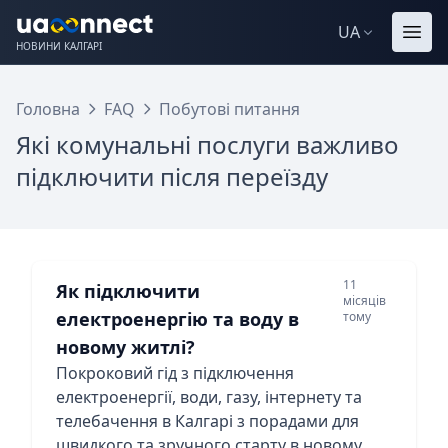
UA
НОВИНИ КАЛГАРІ
Головна
FAQ
Побутові питання
Які комунальні послуги важливо
підключити після переїзду
11
Як підключити
місяців
електроенергію та воду в
тому
новому житлі?
Покроковий гід з підключення
електроенергії, води, газу, інтернету та
телебачення в Калгарі з порадами для
швидкого та зручного старту в новому