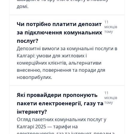
домі.
11
Чи потрібно платити депозит
місяців
за підключення комунальних
тому
послуг?
Депозитні вимоги за комунальні послуги в
Калгарі: умови для житлових і
комерційних клієнтів, альтернативи
внесенню, повернення та поради для
новоприбулих.
11
Які провайдери пропонують
місяців
пакети електроенергії, газу та
тому
інтернету?
Огляд пакетних комунальних послуг у
Калгарі 2025 — тарифи на
електроенергію, газ та інтернет, поради з