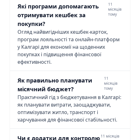
11
Які програми допомагають
місяців
отримувати кешбек за
тому
покупки?
Огляд найвигідніших кешбек-карток,
програм лояльності та онлайн-платформ
у Калгарі для економії на щоденних
покупках і підвищення фінансової
ефективності.
11
Як правильно планувати
місяців
місячний бюджет?
тому
Практичний гід з бюджетування в Калгарі:
як планувати витрати, заощаджувати,
оптимізувати житло, транспорт і
харчування для фінансової стабільності.
11 місяців
Чи є додатки для контролю