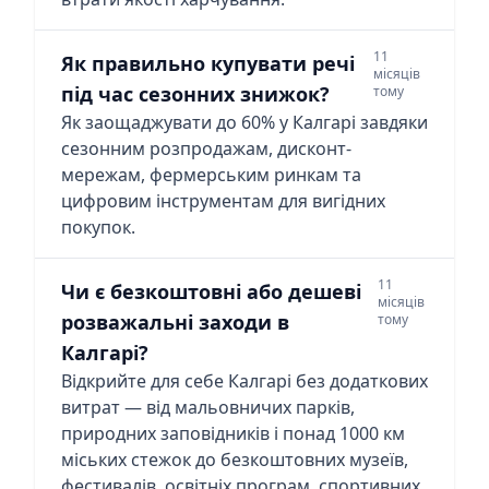
11
Як правильно купувати речі
місяців
під час сезонних знижок?
тому
Як заощаджувати до 60% у Калгарі завдяки
сезонним розпродажам, дисконт-
мережам, фермерським ринкам та
цифровим інструментам для вигідних
покупок.
11
Чи є безкоштовні або дешеві
місяців
розважальні заходи в
тому
Калгарі?
Відкрийте для себе Калгарі без додаткових
витрат — від мальовничих парків,
природних заповідників і понад 1000 км
міських стежок до безкоштовних музеїв,
фестивалів, освітніх програм, спортивних