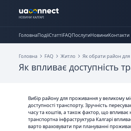
НОВИНИ КАЛГАРІ
Головна
Події
Статті
FAQ
Послуги
Новини
Контакти
Головна
FAQ
Житло
Як обрати район для
Як впливає доступність т
Вибір району для проживання у великому міс
доступності транспорту. Зручність пересува
часу та коштів, а також фактор, що впливає н
транспортна інфраструктура Калгарі впливає 
варто враховувати при плануванні прожива