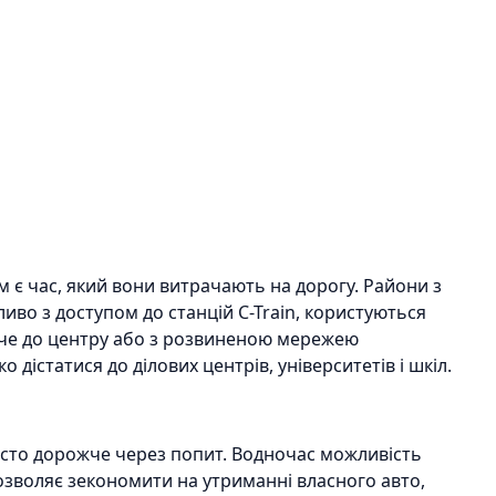
є час, який вони витрачають на дорогу. Райони з
о з доступом до станцій C-Train, користуються
че до центру або з розвиненою мережею
істатися до ділових центрів, університетів і шкіл.
асто дорожче через попит. Водночас можливість
зволяє зекономити на утриманні власного авто,