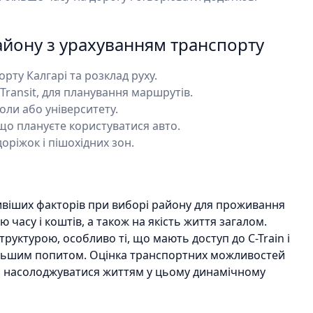
айону з урахуванням транспорту
рту Калгарі та розклад руху.
Transit, для планування маршрутів.
оли або університету.
що плануєте користуватися авто.
оріжок і пішохідних зон.
ивіших факторів при виборі району для проживання
 часу і коштів, а також на якість життя загалом.
уктурою, особливо ті, що мають доступ до C-Train і
ільшим попитом. Оцінка транспортних можливостей
і насолоджуватися життям у цьому динамічному