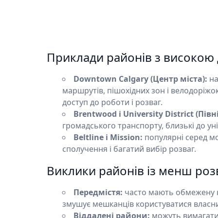
Приклади районів з високою 
Downtown Calgary (Центр міста):
на
маршрутів, пішохідних зон і велодоріжок
доступ до роботи і розваг.
Brentwood і University District (Пів
громадського транспорту, близькі до унів
Beltline і Mission:
популярні серед мо
сполучення і багатий вибір розваг.
Виклики районів із менш ро
Передмістя:
часто мають обмежену к
змушує мешканців користуватися власн
Віддалені райони:
можуть вимагати 