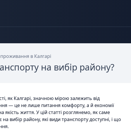
 проживання в Калгарі
ранспорту на вибір району?
ті, як Калгарі, значною мірою залежить від
ння — це не лише питання комфорту, а й економії
а якість життя. У цій статті розглянемо, як саме
на вибір району, які види транспорту доступні, і що
ння.