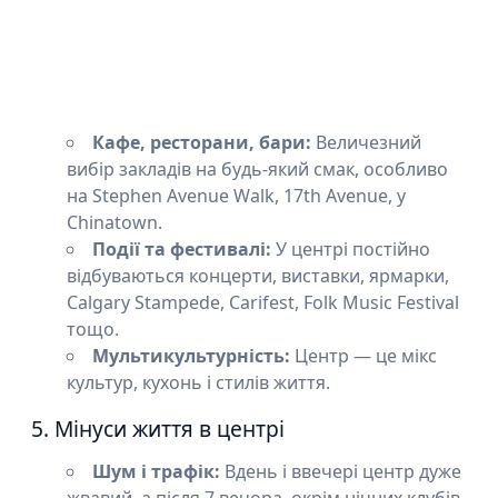
Кафе, ресторани, бари:
Величезний
вибір закладів на будь-який смак, особливо
на Stephen Avenue Walk, 17th Avenue, у
Chinatown.
Події та фестивалі:
У центрі постійно
відбуваються концерти, виставки, ярмарки,
Calgary Stampede, Carifest, Folk Music Festival
тощо.
Мультикультурність:
Центр — це мікс
культур, кухонь і стилів життя.
5. Мінуси життя в центрі
Шум і трафік:
Вдень і ввечері центр дуже
жвавий, а після 7 вечора, окрім нічних клубів,