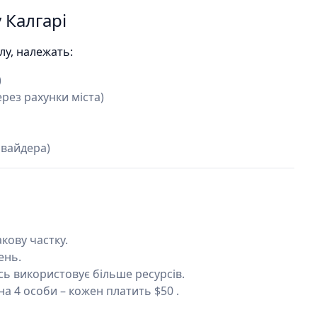
 Калгарі
лу, належать:
)
рез рахунки міста)
овайдера)
акову частку.
ень.
сь використовує більше ресурсів.
на 4 особи – кожен платить $50 .