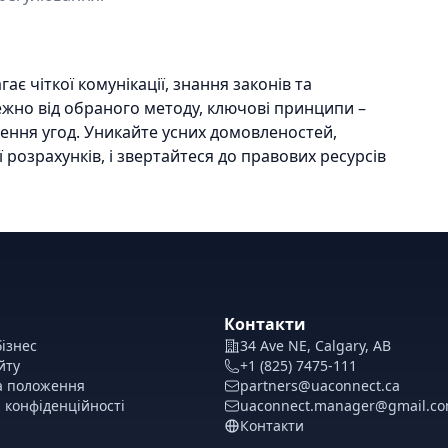
є чіткої комунікації, знання законів та
ежно від обраного методу, ключові принципи –
ення угод. Уникайте усних домовленостей,
 розрахунків, і звертайтеся до правових ресурсів
Контакти
ізнес
34 Ave NE, Calgary, AB
йту
+1 (825) 7475-111
а положення
partners@uaconnect.ca
 конфіденційності
uaconnect.manager@gmail.c
Контакти