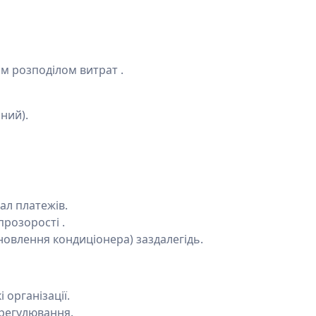
м розподілом витрат .
ний).
ал платежів.
прозорості .
овлення кондиціонера) заздалегідь.
 організації.
врегулювання.