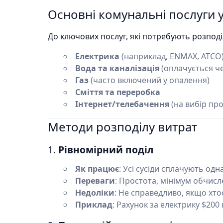
Основні комунальні послуги у
До ключових послуг, які потребують розподі
Електрика
(наприклад, ENMAX, ATCO
Вода та каналізація
(оплачується че
Газ
(часто включений у опалення)
Сміття та переробка
Інтернет/телебачення
(на вибір пр
Методи розподілу витрат
1.
Рівномірний поділ
Як працює
: Усі сусіди сплачують одн
Переваги
: Простота, мінімум обчисл
Недоліки
: Не справедливо, якщо хто
Приклад
: Рахунок за електрику $200 