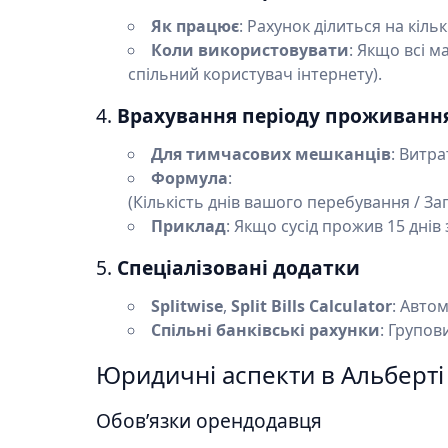
Як працює
: Рахунок ділиться на кільк
Коли використовувати
: Якщо всі м
спільний користувач інтернету).
4.
Врахування періоду проживанн
Для тимчасових мешканців
: Витр
Формула
:
(Кількість днів вашого перебування / Заг
Приклад
: Якщо сусід прожив 15 днів з
5.
Спеціалізовані додатки
Splitwise
,
Split Bills Calculator
: Авто
Спільні банківські рахунки
: Групов
Юридичні аспекти в Альберті
Обов’язки орендодавця