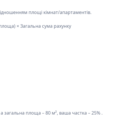
ввідношенням площі кімнат/апартаментів.
лоща) × Загальна сума рахунку
 а загальна площа – 80 м², ваша частка – 25% .