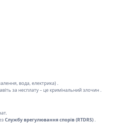
алення, вода, електрика) .
авіть за несплату – це кримінальний злочин .
рат.
ез
Службу врегулювання спорів (RTDRS)
.