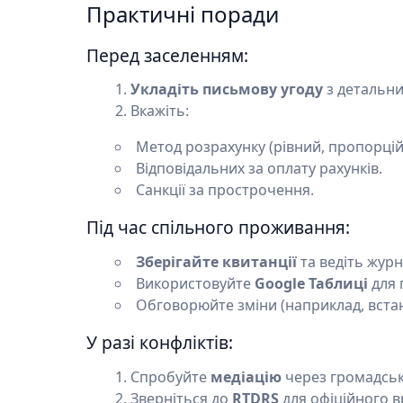
Практичні поради
Перед заселенням:
Укладіть письмову угоду
з детальни
Вкажіть:
Метод розрахунку (рівний, пропорцій
Відповідальних за оплату рахунків.
Санкції за прострочення.
Під час спільного проживання:
Зберігайте квитанції
та ведіть журн
Використовуйте
Google Таблиці
для 
Обговорюйте зміни (наприклад, встан
У разі конфліктів:
Спробуйте
медіацію
через громадські
Зверніться до
RTDRS
для офіційного 