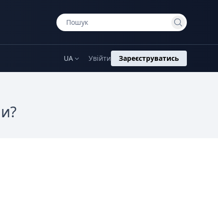
UA
Увійти
Зареєструватись
ми?