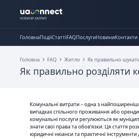
НОВИНИ КАЛГАРІ
Головна
Події
Статті
FAQ
Послуги
Новини
Контакти
Головна
FAQ
Житло
Як правильно шукати
Як правильно розділяти к
Комунальні витрати – одна з найпоширеніши
випадках спільного проживання або оренди 
комунальні послуги регулюються як муніцип
знати свої права та обов’язки. Ця стаття ро
юридичні нюанси та практичні інструменти 