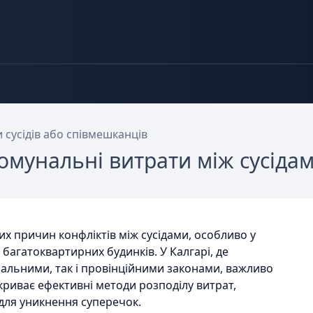
 сусідів або співмешканців
омунальні витрати між сусіда
х причин конфліктів між сусідами, особливо у
багатоквартирних будинків. У Калгарі, де
альними, так і провінційними законами, важливо
зкриває ефективні методи розподілу витрат,
для уникнення суперечок.