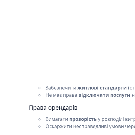
Забезпечити
житлові стандарти
(оп
Не має права
відключати послуги
н
Права орендарів
Вимагати
прозорість
у розподілі вит
Оскаржити несправедливі умови чер