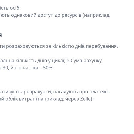
ість осіб.
ають однаковий доступ до ресурсів (наприклад,
я
ати розраховуються за кількістю днів перебування.
альна кількість днів у циклі) × Сума рахунку
 30, його частка – 50% .
матизують розрахунки, нагадують про платежі .
ий облік витрат (наприклад, через Zelle) .