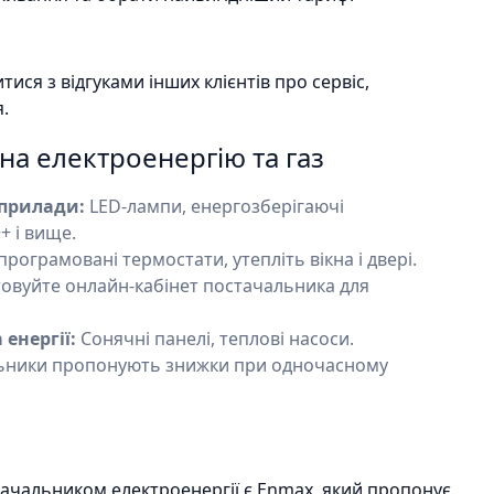
ся з відгуками інших клієнтів про сервіс,
.
на електроенергію та газ
 прилади:
LED-лампи, енергозберігаючі
+ і вище.
рограмовані термостати, утепліть вікна і двері.
овуйте онлайн-кабінет постачальника для
енергії:
Сонячні панелі, теплові насоси.
ьники пропонують знижки при одночасному
ачальником електроенергії є Enmax, який пропонує