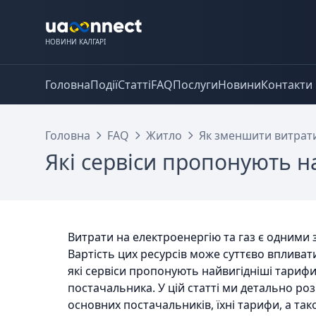
НОВИНИ КАЛГАРІ
Головна
Події
Статті
FAQ
Послуги
Новини
Контакти
Головна
FAQ
Житло
Як зменшити витрати
Які сервіси пропонують н
Витрати на електроенергію та газ є одними 
Вартість цих ресурсів може суттєво впливати
які сервіси пропонують найвигідніші тарифи
постачальника. У цій статті ми детально роз
основних постачальників, їхні тарифи, а та