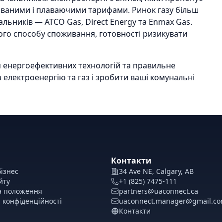
сованими і плаваючими тарифами. Ринок газу більш
альників — ATCO Gas, Direct Energy та Enmax Gas.
ого способу споживання, готовності ризикувати
я енергоефективних технологій та правильне
електроенергію та газ і зробити ваші комунальні
Контакти
ізнес
34 Ave NE, Calgary, AB
йту
+1 (825) 7475-111
а положення
partners@uaconnect.ca
 конфіденційності
uaconnect.manager@gmail.c
Контакти