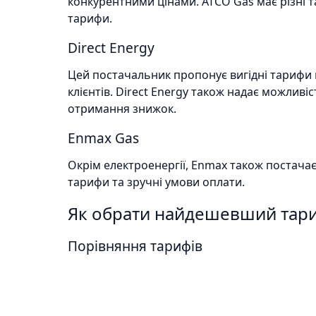
конкурентними цінами. ATCO Gas має різні 
тарифи.
Direct Energy
Цей постачальник пропонує вигідні тарифи 
клієнтів. Direct Energy також надає можливіс
отримання знижок.
Enmax Gas
Окрім електроенергії, Enmax також постача
тарифи та зручні умови оплати.
Як обрати найдешевший тариф
Порівняння тарифів