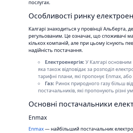
послугах.
Особливості ринку електроенер
Калгарі знаходиться у провінції Альберта, де
регульованим. Це означає, що споживачі м
кількох компаній, але при цьому існують пе
надійність постачання.
Електроенергія:
У Калгарі основним 
яка також відповідає за розподіл електр
тарифні плани, які пропонує Enmax, або 
Газ:
Ринок природного газу більш від
постачальників, які пропонують різні у
Основні постачальники електр
Enmax
Enmax
— найбільший постачальник електроен