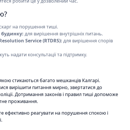
теся робити це у дозволений час.
ю?
скарг на порушення тиші.
 будинку:
для вирішення внутрішніх питань.
Resolution Service (RTDRS):
для вирішення спорів
уть надати консультації та підтримку.
якою стикаються багато мешканців Калгарі.
тися вирішити питання мирно, звертатися до
поліції. Дотримання законів і правил тиші допоможе
ртне проживання.
е ефективно реагувати на порушення спокою і
.