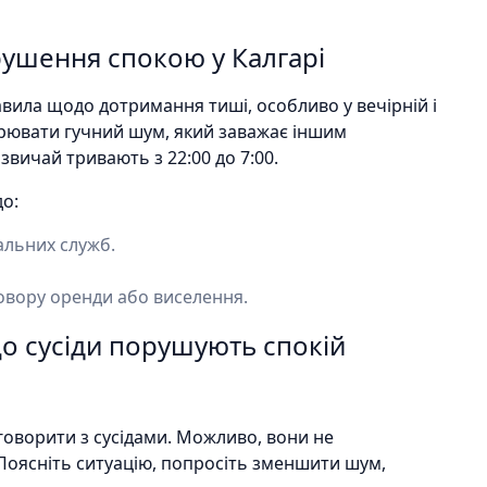
ушення спокою у Калгарі
правила щодо дотримання тиші, особливо у вечірній і
орювати гучний шум, який заважає іншим
звичай тривають з 22:00 до 7:00.
о:
альних служб.
овору оренди або виселення.
що сусіди порушують спокій
оворити з сусідами. Можливо, вони не
оясніть ситуацію, попросіть зменшити шум,