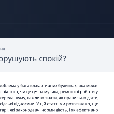
ння
порушують спокій?
облема у багатоквартирних будинках, яка може
 від того, чи це гучна музика, ремонтні роботи у
джерела шуму, важливо знати, як правильно діяти,
сідські відносини. У цій статті ми розглянемо, що
арі, які законодавчі норми діють, і як ефективно