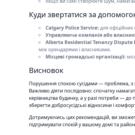
Якщо ви самі створюєте шум, намагай
Куди звертатися за допомого
Calgary Police Service:
для офіційних 
Управляюча компанія або власник
Alberta Residential Tenancy Dispute 
між орендарями і власниками.
Місцеві громадські організації:
мож
Висновок
Порушення спокою сусідами — проблема, з 
Важливо діяти послідовно: спочатку намага
керівництва будинку, а у разі потреби — до 
зберегти добросусідські відносини і комфо
Дотримуючись цих рекомендацій, ви зможет
підтримувати спокій у вашому домі та районі