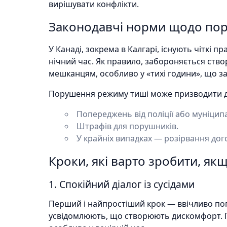
вирішувати конфлікти.
Законодавчі норми щодо пор
У Канаді, зокрема в Калгарі, існують чіткі 
нічний час. Як правило, забороняється ств
мешканцям, особливо у «тихі години», що за
Порушення режиму тиші може призводити д
Попереджень від поліції або муніцип
Штрафів для порушників.
У крайніх випадках — розірвання дог
Кроки, які варто зробити, як
1. Спокійний діалог із сусідами
Перший і найпростіший крок — ввічливо пог
усвідомлюють, що створюють дискомфорт. П