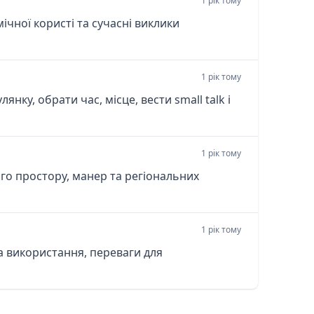
1 рік тому
ічної користі та сучасні виклики
1 рік тому
нку, обрати час, місце, вести small talk і
1 рік тому
ого простору, манер та регіональних
1 рік тому
ка використання, переваги для