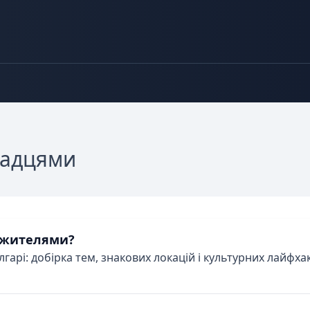
надцями
и жителями?
лгарі: добірка тем, знакових локацій і культурних лайфх