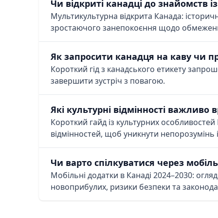
Чи відкриті канадці до знайомств 
Мультикультурна відкрита Канада: історичн
зростаючого занепокоєння щодо обмежени
Як запросити канадця на каву чи п
Короткий гід з канадського етикету запрошен
завершити зустріч з повагою.
Які культурні відмінності важливо 
Короткий гайд із культурних особливостей К
відмінностей, щоб уникнути непорозумінь і
Чи варто спілкуватися через мобіль
Мобільні додатки в Канаді 2024–2030: огля
новоприбулих, ризики безпеки та законода