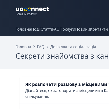
НОВИНИ КАЛГАРІ
Головна
Події
Статті
FAQ
Послуги
Новини
Контакти
Головна
FAQ
Дозвілля та соціалізація
Секрети знайомства з ка
Як розпочати розмову з місцевим
Дізнайтеся, як заговорити з місцевими в Ка
спілкування.