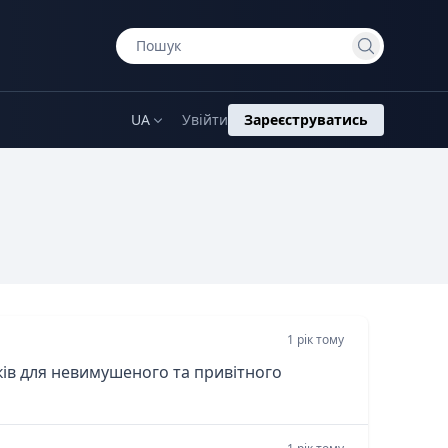
UA
Увійти
Зареєструватись
1 рік тому
аків для невимушеного та привітного