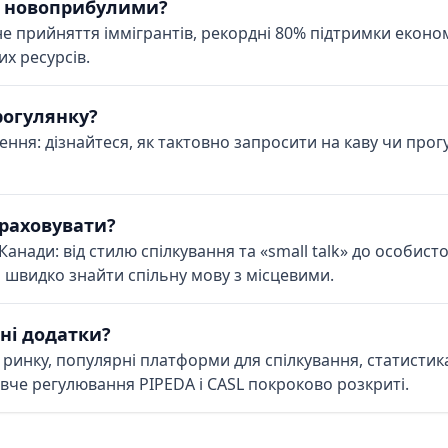
із новоприбулими?
е прийняття іммігрантів, рекордні 80% підтримки економ
х ресурсів.
рогулянку?
ня: дізнайтеся, як тактовно запросити на каву чи прогуля
враховувати?
анади: від стилю спілкування та «small talk» до особист
 швидко знайти спільну мову з місцевими.
ні додатки?
д ринку, популярні платформи для спілкування, статисти
вче регулювання PIPEDA і CASL покроково розкриті.