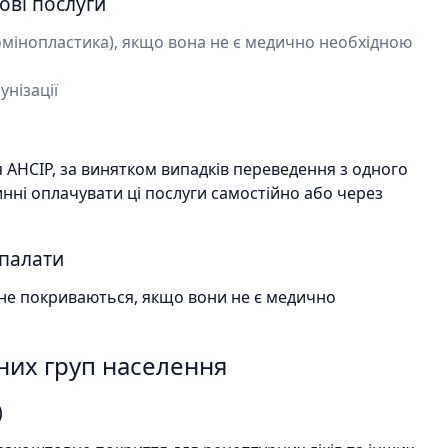
ові послуги
омінопластика), якщо вона не є медично необхідною
унізації
AHCIP, за винятком випадків переведення з одного
нні оплачувати ці послуги самостійно або через
 палати
и не покриваються, якщо вони не є медично
зних груп населення
)