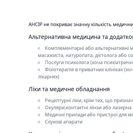
AHCIP не покриває значну кількість медични
Альтернативна медицина та додатков
Комплементарні або альтернативні мед
масажиста, натуропата, дієтолога або с
Послуги психолога (хоча психіатричн
Фізіотерапія в приватних клініках (хо
лікарнях)
Ліки та медичне обладнання
Рецептурні ліки, крім тих, що призна
Окуляри,контактні лінзи або лазерна 
Медичні прилади або пристрої для мобі
Слухові апарати