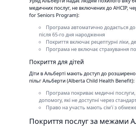
Уряд Альберти надає людям похилого віку б
медичних послуг, не включених до AHCIP, че
for Seniors Program):
Програма автоматично додається до 
після 65-го дня народження
Покриття включає рецептурні ліки, де
Програма не включає страхування п
Покриття для дітей
Діти в Альберті мають доступ до розширен
пільг Альберти (Alberta Child Health Benefit):
Програма покриває медичні послуги, т
допомогу, які не доступні через станда
Право на участь мають сім'ї з обме
Покриття послуг за межами 