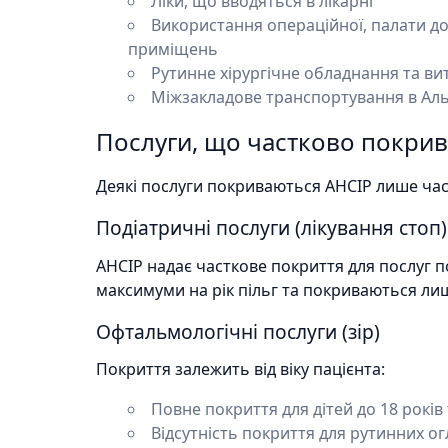
Ліки, що вводяться в лікарні
Використання операційної, палати до
приміщень
Рутинне хірургічне обладнання та ви
Міжзакладове транспортування в Ал
Послуги, що частково покри
Деякі послуги покриваються AHCIP лише час
Подіатричні послуги (лікування стоп)
AHCIP надає часткове покриття для послуг п
максимуми на рік пільг та покриваються ли
Офтальмологічні послуги (зір)
Покриття залежить від віку пацієнта:
Повне покриття для дітей до 18 років
Відсутність покриття для рутинних огл