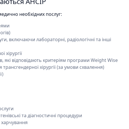
ваються AHCIP
медично необхідних послуг:
рями
огів)
ги, включаючи лабораторні, радіологічні та інші
ї хірургії
в, які відповідають критеріям програми Weight Wise
 трансгендерної хірургії (за умови схвалення)
ї)
ослуги
генівські та діагностичні процедури
а харчування