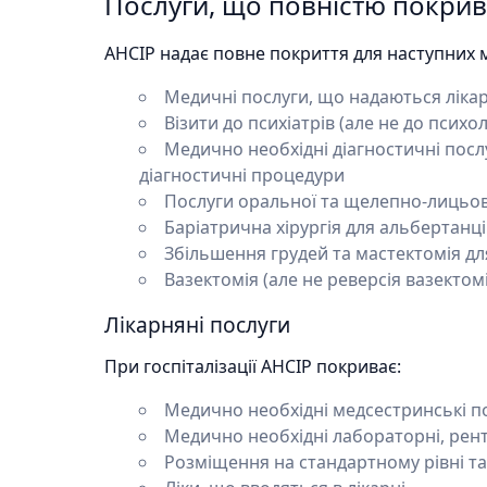
Послуги, що повністю покри
AHCIP надає повне покриття для наступних 
Медичні послуги, що надаються ліка
Візити до психіатрів (але не до психол
Медично необхідні діагностичні послу
діагностичні процедури
Послуги оральної та щелепно-лицьово
Баріатрична хірургія для альбертанці
Збільшення грудей та мастектомія для
Вазектомія (але не реверсія вазектомі
Лікарняні послуги
При госпіталізації AHCIP покриває:
Медично необхідні медсестринські п
Медично необхідні лабораторні, рент
Розміщення на стандартному рівні т