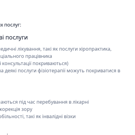
х послуг:
і послуги
ичні лікування, такі як послуги хіропрактика,
оціального працівника
і консультації покриваються)
ча деякі послуги фізіотерапії можуть покриватися в
чаються під час перебування в лікарні
корекція зору
льності, такі як інвалідні візки