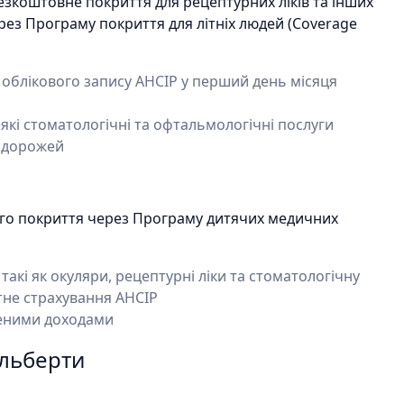
езкоштовне покриття для рецептурних ліків та інших
рез Програму покриття для літніх людей (Coverage
облікового запису AHCIP у перший день місяця
які стоматологічні та офтальмологічні послуги
одорожей
ого покриття через Програму дитячих медичних
акі як окуляри, рецептурні ліки та стоматологічну
ртне страхування AHCIP
женими доходами
Альберти