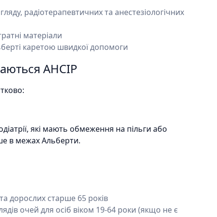
гляду, радіотерапевтичних та анестезіологічних
тратні матеріали
ьберті каретою швидкої допомоги
ваються AHCIP
тково:
одіатрії, які мають обмеження на пільги або
ше в межах Альберти.
 та дорослих старше 65 років
ядів очей для осіб віком 19-64 роки (якщо не є