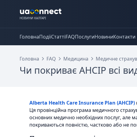
НОВИНИ КАЛГАРІ
Головна
Події
Статті
FAQ
Послуги
Новини
Контакти
Головна
FAQ
Медицина
Медичне страхув
Чи покриває AHCIP всі ви
Alberta Health Care Insurance Plan (AHCIP)
Ця провінційна програма медичного страху
основних медично необхідних послуг, але ма
покриваються повністю, частково або не по