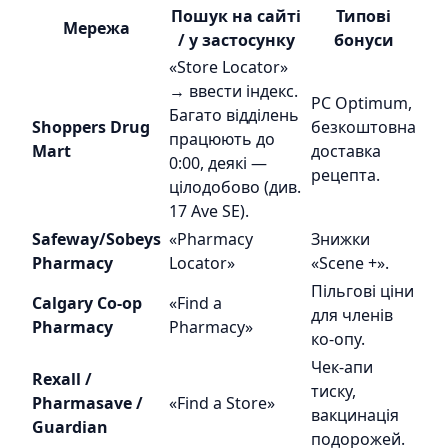
Пошук на сайті
Типові
Мережа
/ у застосунку
бонуси
«Store Locator»
→ ввести індекс.
PC Optimum,
Багато відділень
Shoppers Drug
безкоштовна
працюють до
Mart
доставка
0:00, деякі —
рецепта.
цілодобово (див.
17 Ave SE).
Safeway/Sobeys
«Pharmacy
Знижки
Pharmacy
Locator»
«Scene +».
Пільгові ціни
Calgary Co-op
«Find a
для членів
Pharmacy
Pharmacy»
ко-опу.
Чек-апи
Rexall /
тиску,
Pharmasave /
«Find a Store»
вакцинація
Guardian
подорожей.