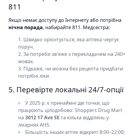
811
Якщо немає доступу до Інтернету або потрібна
нічна порада
, набирайте 811. Медсестра:
Швидко орієнтується, яка аптека чергує
поруч.
За потреби зв'яже з перекладачем на 240+
мовах.
Підкаже, чи можна без рецепта придбати
потрібні ліки.
5. Перевірте локальні 24/7-опції
У 2025 р. є принаймні дві точки, що
працюють цілодобово: Shoppers Drug Mart
на
3012 17 Ave SE
та кілька відділень у
лікарнях AHS.
Більшість інших аптек відкриті 8:00–22:00;