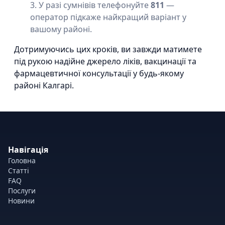
У разі сумнівів телефонуйте
811
—
оператор підкаже найкращий варіант у
вашому районі.
Дотримуючись цих кроків, ви завжди матимете
під рукою надійне джерело ліків, вакцинації та
фармацевтичної консультації у будь-якому
районі Калгарі.
Навігація
Головна
Статті
FAQ
Послуги
Новини