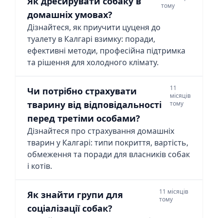
Як дресирувати собаку в
тому
домашніх умовах?
Дізнайтеся, як приучити цуценя до
туалету в Калгарі взимку: поради,
ефективні методи, професійна підтримка
та рішення для холодного клімату.
11
Чи потрібно страхувати
місяців
тварину від відповідальності
тому
перед третіми особами?
Дізнайтеся про страхування домашніх
тварин у Калгарі: типи покриття, вартість,
обмеження та поради для власників собак
і котів.
11 місяців
Як знайти групи для
тому
соціалізації собак?