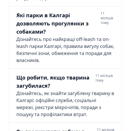
11
Які парки в Калгарі
місяців
дозволяють прогулянки з
тому
собаками?
Дізнайтесь про найкращі off-leash та on-
leash парки Калгарі, правила вигулу собак,
безпечні зони, обмеження та поради для
власників.
11 місяців
Що робити, якщо тварина
тому
загубилася?
Дізнайтесь, як знайти загублену тварину в
Калгарі: офіційні служби, соціальні
мережі, реєстри мікрочіпів, поради з
пошуку та профілактики втрат.
11 місяців