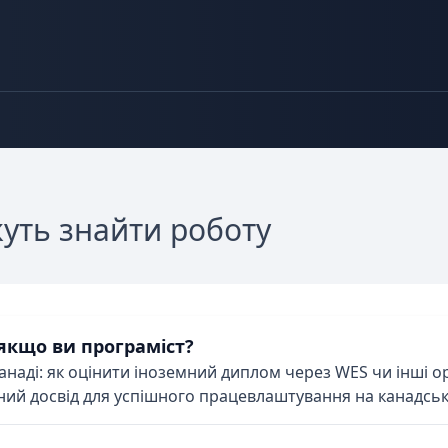
уть знайти роботу
 якщо ви програміст?
анаді: як оцінити іноземний диплом через WES чи інші о
ий досвід для успішного працевлаштування на канадсько