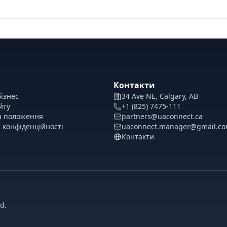
Контакти
ізнес
34 Ave NE, Calgary, AB
йту
+1 (825) 7475-111
а положення
partners@uaconnect.ca
 конфіденційності
uaconnect.manager@gmail.c
Контакти
d.