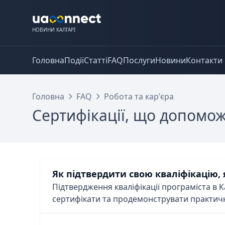
НОВИНИ КАЛГАРІ
Головна
Події
Статті
FAQ
Послуги
Новини
Контакти
Головна
FAQ
Робота та кар'єра
Сертифікації, що допомож
Як підтвердити свою кваліфікацію,
Підтвердження кваліфікації програміста в К
сертифікати та продемонструвати практичн