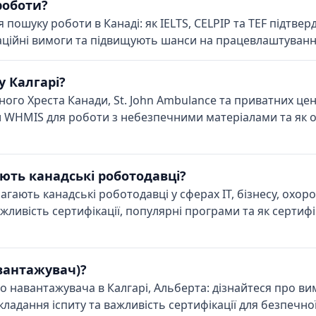
роботи?
 пошуку роботи в Канаді: як IELTS, CELPIP та TEF підтве
ційні вимоги та підвищують шанси на працевлаштування
у Калгарі?
ого Хреста Канади, St. John Ambulance та приватних цент
рси WHMIS для роботи з небезпечними матеріалами та як 
ють канадські роботодавці?
агають канадські роботодавці у сферах IT, бізнесу, охоро
жливість сертифікації, популярні програми та як серти
авантажувач)?
 навантажувача в Калгарі, Альберта: дізнайтеся про ви
складання іспиту та важливість сертифікації для безпечно