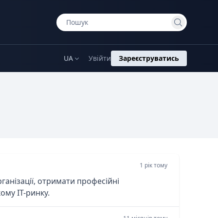
UA
Увійти
Зареєструватись
1 рік тому
рганізації, отримати професійні
му IT-ринку.