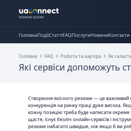
НОВИНИ КАЛГАРІ
Головна
Події
Статті
FAQ
Послуги
Новини
Контакти
Головна
FAQ
Робота та кар'єра
Як скласт
Які сервіси допоможуть с
Створення якісного резюме — це важливий е
конкуренція на ринку праці дуже висока. Як
кожну позицію треба буде написати окреме 
щастя, існує безліч онлайн-сервісів і інстр
резюме набагато швидше, ніж якщо б ви ро