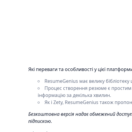
Які переваги та особливості у цієї платформи
ResumeGenius має велику бібліотеку 
Процес створення резюме є простим 
інформацію за декілька хвилин.
Як і Zety, ResumeGenius також пропону
Безкоштовна версія надає обмежений доступ 
підпискою.