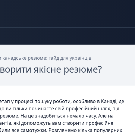
и канадське резюме: гайд для українців
творити якісне резюме?
тап у процесі пошуку роботи, особливо в Канаді, де
що ви тільки починаєте свій професійний шлях, під
резюме. На це знадобиться немало часу. Але на
ументів, які допоможуть вам створити професійне
били все самотужки. Розглянемо кілька популярних