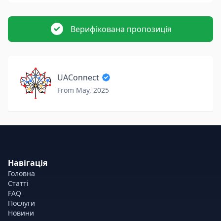
Верифікована пропозиція
UAConnect
From May, 2025
Навігація
Головна
Статті
FAQ
Послуги
Новини