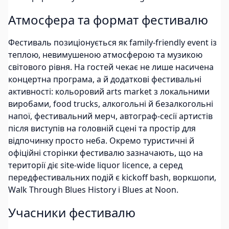
Атмосфера та формат фестивалю
Фестиваль позиціонується як family-friendly event із
теплою, невимушеною атмосферою та музикою
світового рівня. На гостей чекає не лише насичена
концертна програма, а й додаткові фестивальні
активності: кольоровий arts market з локальними
виробами, food trucks, алкогольні й безалкогольні
напої, фестивальний мерч, автограф-сесії артистів
після виступів на головній сцені та простір для
відпочинку просто неба. Окремо туристичні й
офіційні сторінки фестивалю зазначають, що на
території діє site-wide liquor licence, а серед
передфестивальних подій є kickoff bash, воркшопи,
Walk Through Blues History і Blues at Noon.
Учасники фестивалю