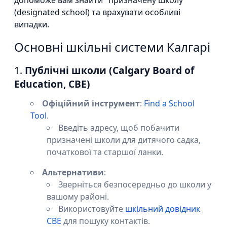
допоможе вам знайти "призначену школу"
(designated school) та врахувати особливі
випадки.
Основні шкільні системи Калгарі
1.
Публічні школи (Calgary Board of
Education, CBE)
Офіційний інструмент
:
Find a School
Tool
.
Введіть адресу, щоб побачити
призначені школи для дитячого садка,
початкової та старшої ланки.
Альтернативи
:
Зверніться безпосередньо до школи у
вашому районі.
Використовуйте
шкільний довідник
CBE
для пошуку контактів.