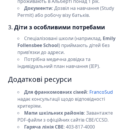
проживають в Альберті понад 1 рік.
Документи
: Дозвіл на навчання (Study
Permit) або робочу візу батьків.
3.
Діти з особливими потребами
Спеціалізовані школи (наприклад,
Emily
Follensbee School
) приймають дітей без
прив’язки до адреси.
Потрібна медична довідка та
індивідуальний план навчання (IEP).
Додаткові ресурси
Для франкомовних сімей
:
FrancoSud
надає консультації щодо відповідності
критеріям.
Мапи шкільних районів
: Завантажте
PDF-файли з офіційних сайтів CBE/CCSD.
Гаряча лінія CBE
: 403-817-4000