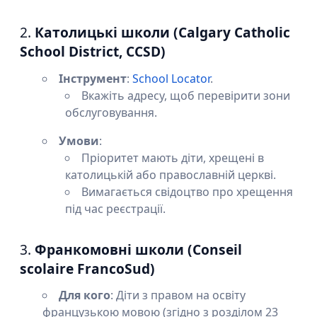
2.
Католицькі школи (Calgary Catholic
School District, CCSD)
Інструмент
:
School Locator
.
Вкажіть адресу, щоб перевірити зони
обслуговування.
Умови
:
Пріоритет мають діти, хрещені в
католицькій або православній церкві.
Вимагається свідоцтво про хрещення
під час реєстрації.
3.
Франкомовні школи (Conseil
scolaire FrancoSud)
Для кого
: Діти з правом на освіту
французькою мовою (згідно з розділом 23