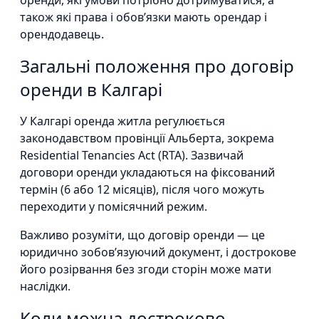
оренди, які умови потрібно дотримуватися, а
також які права і обов’язки мають орендар і
орендодавець.
Загальні положення про договір
оренди в Калгарі
У Калгарі оренда житла регулюється
законодавством провінції Альберта, зокрема
Residential Tenancies Act (RTA). Зазвичай
договори оренди укладаються на фіксований
термін (6 або 12 місяців), після чого можуть
переходити у помісячний режим.
Важливо розуміти, що договір оренди — це
юридично зобов’язуючий документ, і дострокове
його розірвання без згоди сторін може мати
наслідки.
Коли можна достроково