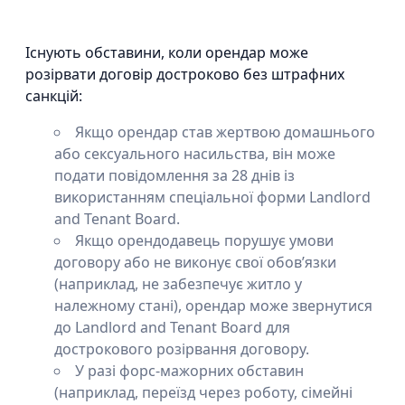
Існують обставини, коли орендар може
розірвати договір достроково без штрафних
санкцій:
Якщо орендар став жертвою домашнього
або сексуального насильства, він може
подати повідомлення за 28 днів із
використанням спеціальної форми Landlord
and Tenant Board.
Якщо орендодавець порушує умови
договору або не виконує свої обов’язки
(наприклад, не забезпечує житло у
належному стані), орендар може звернутися
до Landlord and Tenant Board для
дострокового розірвання договору.
У разі форс-мажорних обставин
(наприклад, переїзд через роботу, сімейні