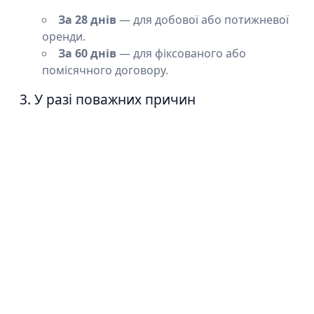
За 28 днів
— для добової або потижневої
оренди.
За 60 днів
— для фіксованого або
помісячного договору.
3. У разі поважних причин