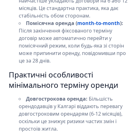
найчастіше укладають договори на 6 або 12
місяців. Це стандартна практика, яка дає
стабільність обом сторонам.
Помісячна оренда (
month-to-month
):
Після закінчення фіксованого терміну
договір може автоматично перейти у
помісячний режим, коли будь-яка зі сторін
може припинити оренду, повідомивши про
це за 28 днів.
Практичні особливості
мінімального терміну оренди
Довгострокова оренда:
Більшість
орендодавців у Калгарі віддають перевагу
довгостроковим орендарям (6-12 місяців),
оскільки це знижує ризики частих змін і
простоїв житла.