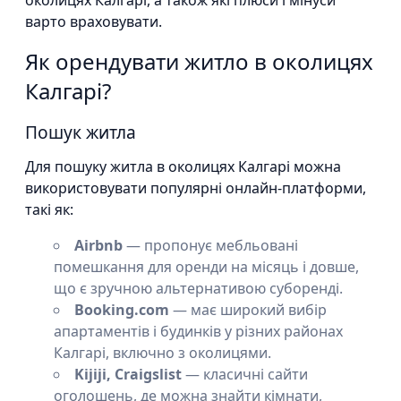
околицях Калгарі, а також які плюси і мінуси
варто враховувати.
Як орендувати житло в околицях
Калгарі?
Пошук житла
Для пошуку житла в околицях Калгарі можна
використовувати популярні онлайн-платформи,
такі як:
Airbnb
— пропонує мебльовані
помешкання для оренди на місяць і довше,
що є зручною альтернативою суборенді.
Booking.com
— має широкий вибір
апартаментів і будинків у різних районах
Калгарі, включно з околицями.
Kijiji, Craigslist
— класичні сайти
оголошень, де можна знайти кімнати,