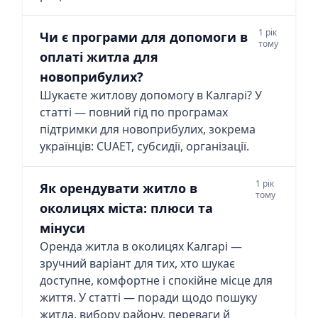
1 рік
Чи є програми для допомоги в
тому
оплаті житла для
новоприбулих?
Шукаєте житлову допомогу в Калгарі? У
статті — повний гід по програмах
підтримки для новоприбулих, зокрема
українців: CUAET, субсидії, організації.
1 рік
Як орендувати житло в
тому
околицях міста: плюси та
мінуси
Оренда житла в околицях Калгарі —
зручний варіант для тих, хто шукає
доступне, комфортне і спокійне місце для
життя. У статті — поради щодо пошуку
житла, вибору району, переваги й