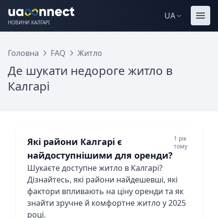
UA
НОВИНИ КАЛГАРІ
Головна
FAQ
Житло
Де шукати недороге житло в
Калгарі
1 рік
Які райони Калгарі є
тому
найдоступнішими для оренди?
Шукаєте доступне житло в Калгарі?
Дізнайтесь, які райони найдешевші, які
фактори впливають на ціну оренди та як
знайти зручне й комфортне житло у 2025
році.