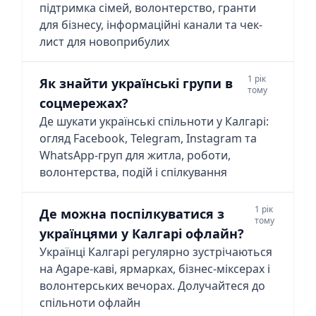
підтримка сімей, волонтерство, гранти
для бізнесу, інформаційні канали та чек-
лист для новоприбулих
1 рік
Як знайти українські групи в
тому
соцмережах?
Де шукати українські спільноти у Калгарі:
огляд Facebook, Telegram, Instagram та
WhatsApp-груп для житла, роботи,
волонтерства, подій і спілкування
1 рік
Де можна поспілкуватися з
тому
українцями у Калгарі офлайн?
Українці Калгарі регулярно зустрічаються
на Agape-каві, ярмарках, бізнес-міксерах і
волонтерських вечорах. Долучайтеся до
спільноти офлайн