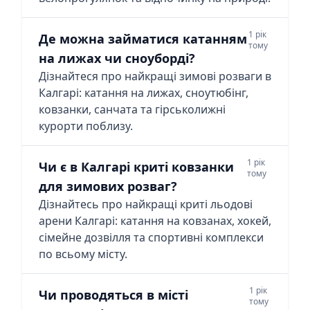
1 рік
Де можна займатися катанням
тому
на лижах чи сноуборді?
Дізнайтеся про найкращі зимові розваги в
Калгарі: катання на лижах, сноутюбінг,
ковзанки, санчата та гірськолижні
курорти поблизу.
1 рік
Чи є в Калгарі криті ковзанки
тому
для зимових розваг?
Дізнайтесь про найкращі криті льодові
арени Калгарі: катання на ковзанах, хокей,
сімейне дозвілля та спортивні комплекси
по всьому місту.
1 рік
Чи проводяться в місті
тому