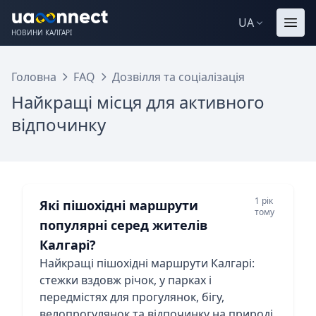
UA
НОВИНИ КАЛГАРІ
Головна
FAQ
Дозвілля та соціалізація
Найкращі місця для активного
відпочинку
1 рік
Які пішохідні маршрути
тому
популярні серед жителів
Калгарі?
Найкращі пішохідні маршрути Калгарі:
стежки вздовж річок, у парках і
передмістях для прогулянок, бігу,
велопрогулянок та відпочинку на природі.