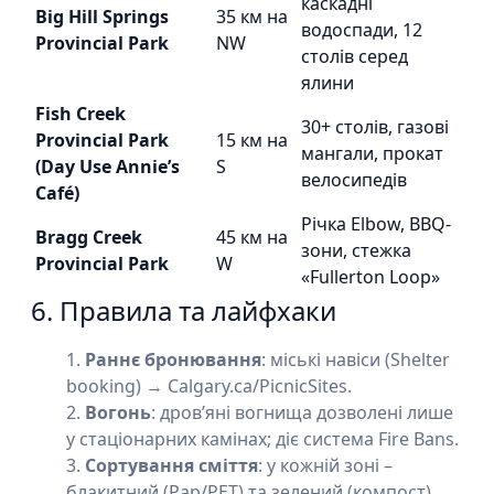
каскадні
Big Hill Springs
35 км на
водоспади, 12
Provincial Park
NW
столів серед
ялини
Fish Creek
30+ столів, газові
Provincial Park
15 км на
мангали, прокат
(Day Use Annie’s
S
велосипедів
Café)
Річка Elbow, BBQ-
Bragg Creek
45 км на
зони, стежка
Provincial Park
W
«Fullerton Loop»
6. Правила та лайфхаки
Раннє бронювання
: міські навіси (Shelter
booking) → Calgary.ca/PicnicSites.
Вогонь
: дров’яні вогнища дозволені лише
у стаціонарних камінах; діє система Fire Bans.
Сортування сміття
: у кожній зоні –
блакитний (Pap/PET) та зелений (компост)