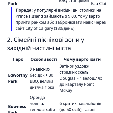
BBQ-станціями
Park
Eau Claire
Порада:
у популярні вихідні дні столики на
Prince’s Island займають з 9:00, тому варто
прийти ранком або забронювати навіс через
сайт City of Calgary ($80/день).
2. Сімейні пікнікові зони у
західній частині міста
Парк
Особливості
Чому варто їхати
Затінок уздовж
9 навісних
стрімких скель
Edworthy
бесідок + 30
Douglas Fir, велошлях
Park
BBQ, велика
до кварталу Point
дитяча гірка
McKay
Оренда
човнів,
6 критих павільйонів
Bowness
теплові хаби-
(до 50 осіб), газові
Park