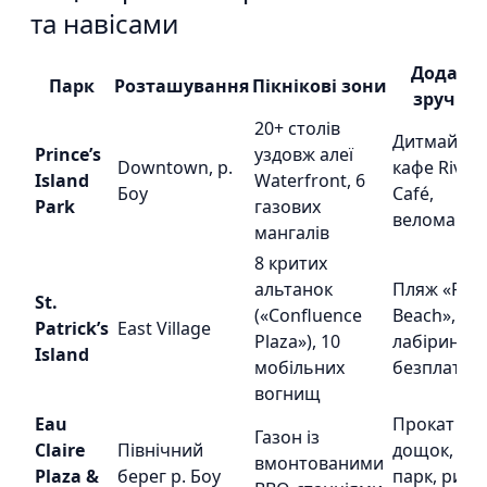
та навісами
Додатко
Парк
Розташування
Пікнікові зони
зручнос
20+ столів
Дитмайдан
Prince’s
уздовж алеї
Downtown, р.
кафе River
Island
Waterfront, 6
Боу
Café,
Park
газових
веломарш
мангалів
8 критих
альтанок
Пляж «Peb
St.
(«Confluence
Beach»,
Patrick’s
East Village
Plaza»), 10
лабіринт,
Island
мобільних
безплатні
вогнищ
Eau
Прокат SU
Газон із
Claire
Північний
дощок, спр
вмонтованими
Plaza &
берег р. Боу
парк, рино