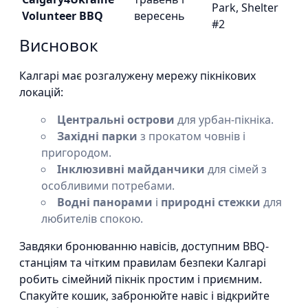
Park, Shelter
Volunteer BBQ
вересень
#2
Висновок
Калгарі має розгалужену мережу пікнікових
локацій:
Центральні острови
для урбан-пікніка.
Західні парки
з прокатом човнів і
пригородом.
Інклюзивні майданчики
для сімей з
особливими потребами.
Водні панорами
і
природні стежки
для
любителів спокою.
Завдяки бронюванню навісів, доступним BBQ-
станціям та чітким правилам безпеки Калгарі
робить сімейний пікнік простим і приємним.
Спакуйте кошик, забронюйте навіс і відкрийте