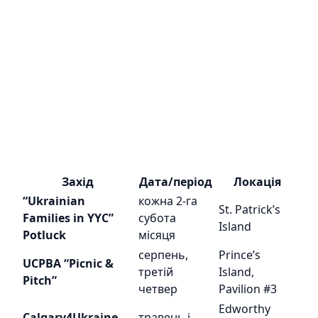
Захід
Дата/період
Локація
“Ukrainian
кожна 2-га
St. Patrick’s
Families in YYC”
субота
Island
Potluck
місяця
серпень,
Prince’s
UCPBA “Picnic &
третій
Island,
Pitch”
четвер
Pavilion #3
Edworthy
Calgary4Ukraine
травень і