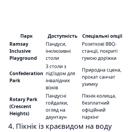
Парк
Доступність
Спеціальні опції
Ramsay
Пандуси,
Розеткові BBQ-
Inclusive
інклюзивні
станції, покриті
Playground
столи
гумою доріжки
3 столи з
Природна сцена,
Confederation
під’їздом для
прокат санчат
Park
інвалідних
узимку
візків
Пандусні
Пікнік-колища,
Rotary Park
гойдалки,
безплатний
(Crescent
огляд на
офіційний
Heights)
даунтаун
паркінг
4. Пікнік із краєвидом на воду