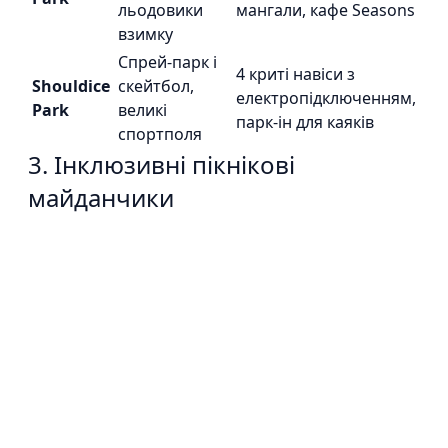
льодовики
мангали, кафе Seasons
взимку
Спрей-парк і
4 криті навіси з
Shouldice
скейтбол,
електропідключенням,
Park
великі
парк-ін для каяків
спортполя
3. Інклюзивні пікнікові
майданчики