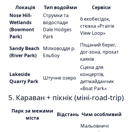
Локація
Тип водойми
Сервіси
Nose Hill-
Струмки та
6 екобесідок,
Wetlands
водоспади
стежка «Prairie
(Bowmont
Dale Hodges
View Loop»
Park)
Park
Піщаний берег,
Sandy Beach
Мілководдя р.
дог-зона, прокат
(River Park)
Ельбоу
каяків
Сцена для
Lakeside
концертів,
Штучне озеро
Quarry Park
дитмайданчик
«Boat Park»
5. Караван + пікнік (міні-road-trip)
Парк за межами
Відстань
Чим особливий
міста
Мальовничі