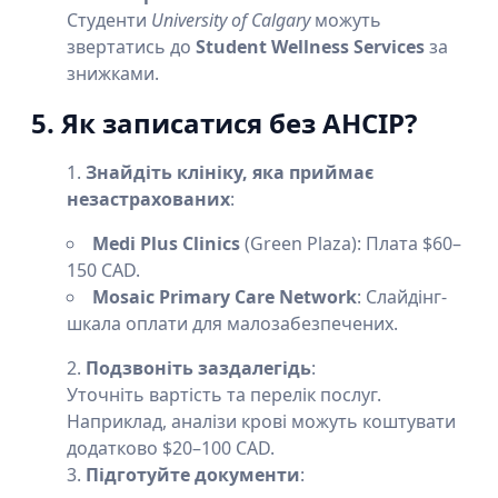
Студенти
University of Calgary
можуть
звертатись до
Student Wellness Services
за
знижками.
5. Як записатися без AHCIP?
Знайдіть клініку, яка приймає
незастрахованих
:
Medi Plus Clinics
(Green Plaza): Плата $60–
150 CAD.
Mosaic Primary Care Network
: Слайдінг-
шкала оплати для малозабезпечених.
Подзвоніть заздалегідь
:
Уточніть вартість та перелік послуг.
Наприклад, аналізи крові можуть коштувати
додатково $20–100 CAD.
Підготуйте документи
: