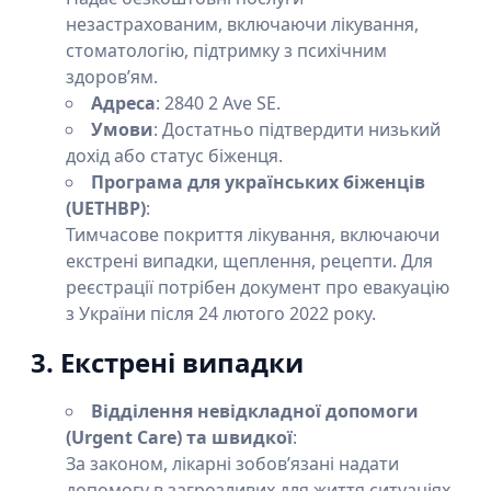
незастрахованим, включаючи лікування,
стоматологію, підтримку з психічним
здоров’ям.
Адреса
: 2840 2 Ave SE.
Умови
: Достатньо підтвердити низький
дохід або статус біженця.
Програма для українських біженців
(UETHBP)
:
Тимчасове покриття лікування, включаючи
екстрені випадки, щеплення, рецепти. Для
реєстрації потрібен документ про евакуацію
з України після 24 лютого 2022 року.
3. Екстрені випадки
Відділення невідкладної допомоги
(Urgent Care) та швидкої
:
За законом, лікарні зобов’язані надати
допомогу в загрозливих для життя ситуаціях