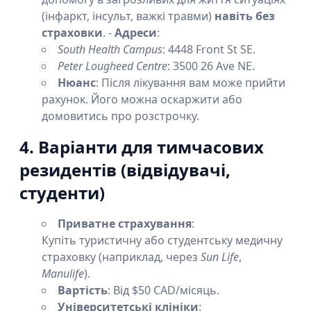
(інфаркт, інсульт, важкі травми)
навіть без
страховки
. -
Адреси
:
South Health Campus
: 4448 Front St SE.
Peter Lougheed Centre
: 3500 26 Ave NE.
Нюанс
: Після лікування вам може прийти
рахунок. Його можна оскаржити або
домовитись про розстрочку.
4. Варіанти для тимчасових
резидентів (відвідувачі,
студенти)
Приватне страхування
:
Купіть туристичну або студентську медичну
страховку (наприклад, через
Sun Life
,
Manulife
).
Вартість
: Від $50 CAD/місяць.
Університетські клініки
: