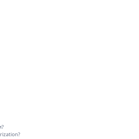
и?
rization?