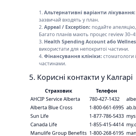
Альтернативні варіанти лікування:
зазвичай входять у план.
Appeal / Exception:
подайте апеляцію,
Багато планів мають процес review 30–45
Health Spending Account або Wellne
використати для непокритої частини.
Фінансування клініки:
стоматологи й
частинами.
5. Корисні контакти у Калгарі
Страховик
Телефон
AHCIP Service Alberta
780-427-1432
albe
Alberta Blue Cross
1-800-661-6995
ab.b
Sun Life
1-877-786-5433
mysu
Canada Life
1-855-415-4414
my.
Manulife Group Benefits
1-800-268-6195
man