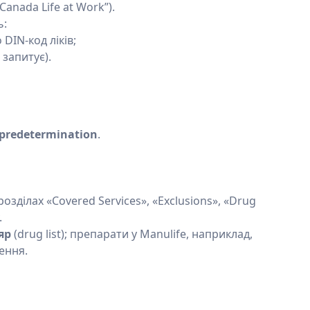
Canada Life at Work”).
ь:
DIN-код ліків;
 запитує).
/ predetermination
.
озділах «Covered Services», «Exclusions», «Drug
.
яр
(drug list); препарати у Manulife, наприклад,
ення.