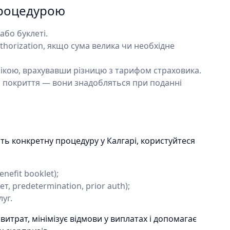
процедурою
або буклеті.
thorization, якщо сума велика чи необхідне
нікою, врахувавши різницю з тарифом страховика.
я покриття — вони знадобляться при поданні
ь конкретну процедуру у Калгарі, користуйтеся
nefit booklet);
, predetermination, prior auth);
уг.
итрат, мінімізує відмови у виплатах і допомагає