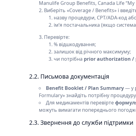
Manulife Group Benefits, Canada Life “My 
Виберіть «Coverage / Benefits» і введіт
назву процедури, CPT/ADA-код або 
ім’я постачальника (якщо система
Перевірте:
% відшкодування;
залишок від річного максимуму;
чи потрібна
prior authorization 
2.2. Письмова документація
Benefit Booklet / Plan Summary
— у р
Formulary» знайдіть потрібну процедуру
Для медикаментів перевірте
формул
можуть вимагати попереднього погодж
2.3. Звернення до служби підтримки