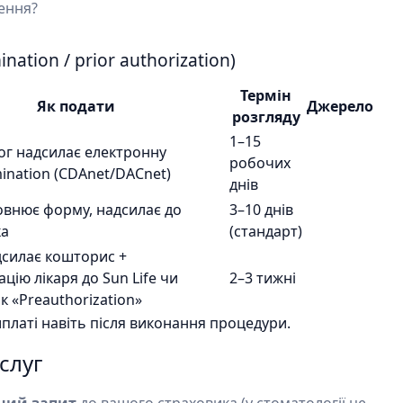
шення?
ation / prior authorization)
Термін
Як подати
Джерело
розгляду
1–15
ог надсилає електронну
робочих
ination (CDAnet/DACnet)
днів
овнює форму, надсилає до
3–10 днів
ка
(стандарт)
дсилає кошторис +
цію лікаря до Sun Life чи
2–3 тижні
к «Preauthorization»
платі навіть після виконання процедури.
слуг