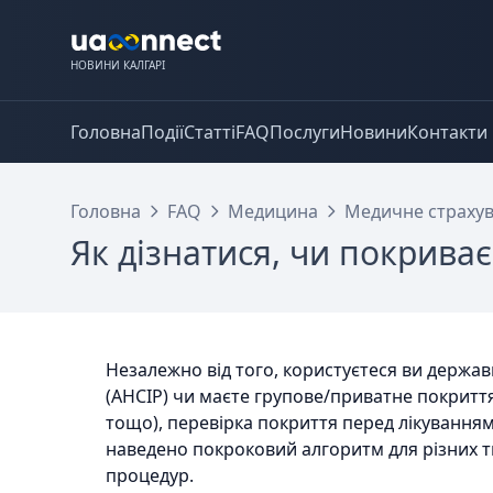
НОВИНИ КАЛГАРІ
Головна
Події
Статті
FAQ
Послуги
Новини
Контакти
Головна
FAQ
Медицина
Медичне страхув
Як дізнатися, чи покрива
Незалежно від того, користуєтеся ви держав
(AHCIP) чи маєте групове/приватне покриття (A
тощо), перевірка покриття перед лікування
наведено покроковий алгоритм для різних т
процедур.