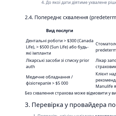
До якої дати діятиме ухвалене рі
2.4. Попереднє схвалення (predetermin
Вид послуги
Дентальні роботи > $300 (Canada
Стоматол
Life), > $500 (Sun Life) або будь-
predeterm
які імпланти
Лікарські засоби зі списку prior
Лікар зап
auth
страхови
Клієнт на
Медичне обладнання /
рекоменда
фізіотерапія > $5 000
Manulife я
Без схвалення страхова може відмовити у ви
3. Перевірка у провайдера по