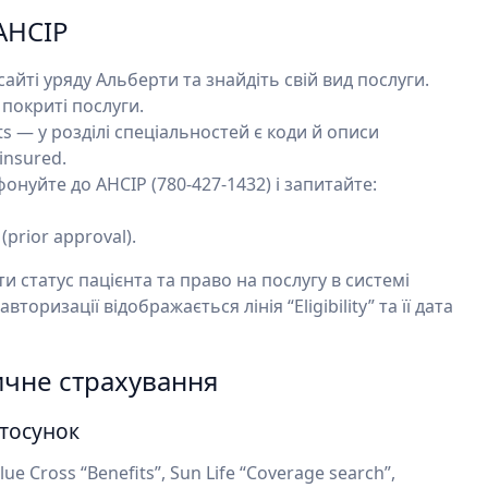
 AHCIP
сайті уряду Альберти та знайдіть свій вид послуги.
 покриті послуги.
ts — у розділі спеціальностей є коди й описи
insured.
онуйте до AHCIP (780-427-1432) і запитайте:
prior approval).
 статус пацієнта та право на послугу в системі
вторизації відображається лінія “Eligibility” та її дата
ичне страхування
стосунок
ue Cross “Benefits”, Sun Life “Coverage search”,