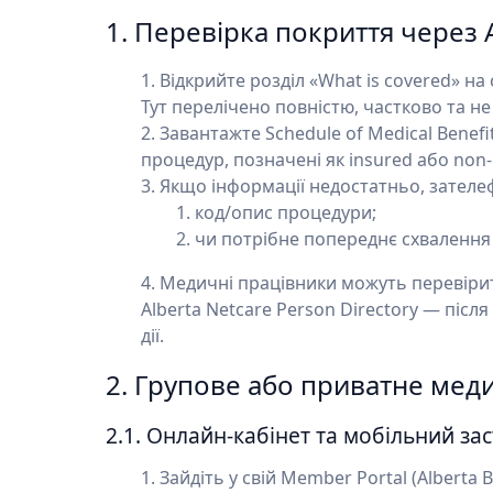
1. Перевірка покриття через
Відкрийте розділ «What is covered» на 
Тут перелічено повністю, частково та не
Завантажте Schedule of Medical Benefi
процедур, позначені як insured або non-
Якщо інформації недостатньо, зателеф
код/опис процедури;
чи потрібне попереднє схвалення (
Медичні працівники можуть перевірити
Alberta Netcare Person Directory — після а
дії.
2. Групове або приватне мед
2.1. Онлайн-кабінет та мобільний за
Зайдіть у свій Member Portal (Alberta Bl