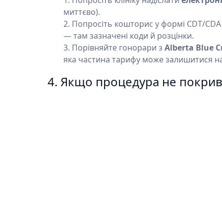
Попросіть клініку надіслати
електрон
миттєво).
Попросіть кошторис у формі CDT/CDA 
— там зазначені коди й розцінки.
Порівняйте гонорари з
Alberta Blue C
яка частина тарифу може залишитися на
4. Якщо процедура не покрив