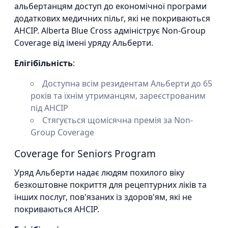
альбертанцям доступ до економічної програми
додаткових медичних пільг, які не покриваються
AHCIP. Alberta Blue Cross адмініструє Non-Group
Coverage від імені уряду Альберти.
Елігібільність
:
Доступна всім резидентам Альберти до 65
років та їхнім утриманцям, зареєстрованим
під AHCIP
Стягується щомісячна премія за Non-
Group Coverage
Coverage for Seniors Program
Уряд Альберти надає людям похилого віку
безкоштовне покриття для рецептурних ліків та
інших послуг, пов'язаних із здоров'ям, які не
покриваються AHCIP.