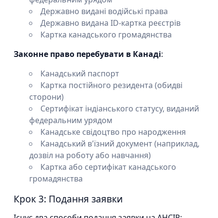
Державно видані водійські права
Державно видана ID-картка реєстрів
Картка канадського громадянства
Законне право перебувати в Канаді
:
Канадський паспорт
Картка постійного резидента (обидві
сторони)
Сертифікат індіанського статусу, виданий
федеральним урядом
Канадське свідоцтво про народження
Канадський в'їзний документ (наприклад,
дозвіл на роботу або навчання)
Картка або сертифікат канадського
громадянства
Крок 3: Подання заявки
Існує два способи подання заявки на AHCIP: