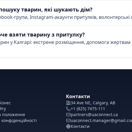
пошуку тварин, які шукають дім?
cebook-групи, Instagram-акаунти притулків, волонтерські 
оче взяти тварину з притулку?
арин у Калгарі: екстрене розміщення, допомога жертвам 
Контакти
ізнес
34 Ave NE, Calgary, AB
йту
+1 (825) 7475-111
а положення
partners@uaconnect.ca
 конфіденційності
uaconnect.manager@gmail.c
Контакти