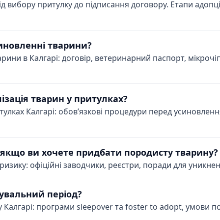
ід вибору притулку до підписання договору. Етапи адопці
иновленні тварини?
рини в Калгарі: договір, ветеринарний паспорт, мікрочіп,
ізація тварин у притулках?
тулках Калгарі: обов’язкові процедури перед усиновлення
 якщо ви хочете придбати породисту тварину?
ризику: офіційні заводчики, реєстри, поради для уникнен
увальний період?
Калгарі: програми sleepover та foster to adopt, умови п