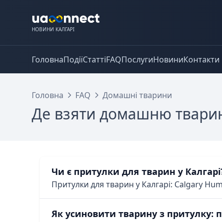
НОВИНИ КАЛГАРІ
Головна
Події
Статті
FAQ
Послуги
Новини
Контакти
Головна
FAQ
Домашні тварини
Де взяти домашню твари
Чи є притулки для тварин у Калгарі
Притулки для тварин у Калгарі: Calgary Hum
Як усиновити тварину з притулку: п