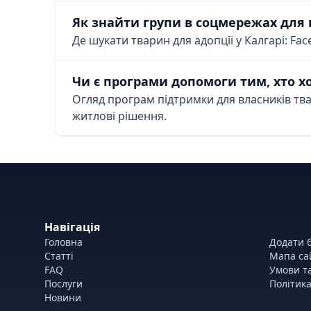
Як знайти групи в соцмережах для 
Де шукати тварин для адопції у Калгарі: Fa
Чи є програми допомоги тим, хто х
Огляд програм підтримки для власників тв
житлові рішення.
Навігація
Головна
Додати б
Статті
Мапа са
FAQ
Умови т
Послуги
Політика
Новини