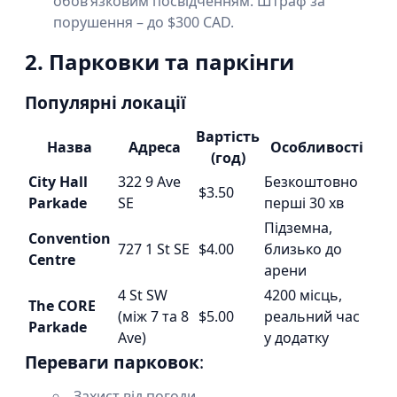
обов’язковим посвідченням. Штраф за
порушення – до $300 CAD.
2. Парковки та паркінги
Популярні локації
Вартість
Назва
Адреса
Особливості
(год)
City Hall
322 9 Ave
Безкоштовно
$3.50
Parkade
SE
перші 30 хв
Підземна,
Convention
727 1 St SE
$4.00
близько до
Centre
арени
4 St SW
4200 місць,
The CORE
(між 7 та 8
$5.00
реальний час
Parkade
Ave)
у додатку
Переваги парковок
:
Захист від погоди.