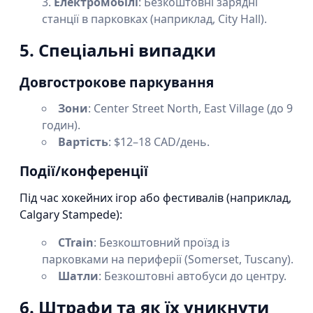
Електромобілі
: Безкоштовні зарядні
станції в парковках (наприклад, City Hall).
5. Спеціальні випадки
Довгострокове паркування
Зони
: Center Street North, East Village (до 9
годин).
Вартість
: $12–18 CAD/день.
Події/конференції
Під час хокейних ігор або фестивалів (наприклад,
Calgary Stampede):
CTrain
: Безкоштовний проїзд із
парковками на периферії (Somerset, Tuscany).
Шатли
: Безкоштовні автобуси до центру.
6. Штрафи та як їх уникнути