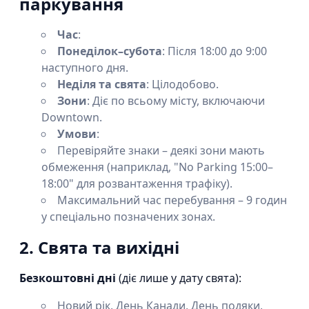
паркування
Час
:
Понеділок–субота
: Після 18:00 до 9:00
наступного дня.
Неділя та свята
: Цілодобово.
Зони
: Діє по всьому місту, включаючи
Downtown.
Умови
:
Перевіряйте знаки – деякі зони мають
обмеження (наприклад, "No Parking 15:00–
18:00" для розвантаження трафіку).
Максимальний час перебування – 9 годин
у спеціально позначених зонах.
2. Свята та вихідні
Безкоштовні дні
(діє лише у дату свята):
Новий рік, День Канади, День подяки,