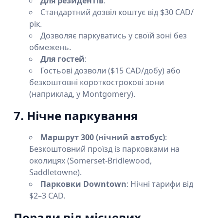
Для резидентів
:
Стандартний дозвіл коштує від $30 CAD/
рік.
Дозволяє паркуватись у своїй зоні без
обмежень.
Для гостей
:
Гостьові дозволи ($15 CAD/добу) або
безкоштовні короткострокові зони
(наприклад, у Montgomery).
7. Нічне паркування
Маршрут 300 (нічний автобус)
:
Безкоштовний проїзд із парковками на
околицях (Somerset-Bridlewood,
Saddletowne).
Парковки Downtown
: Нічні тарифи від
$2–3 CAD.
Поради від місцевих