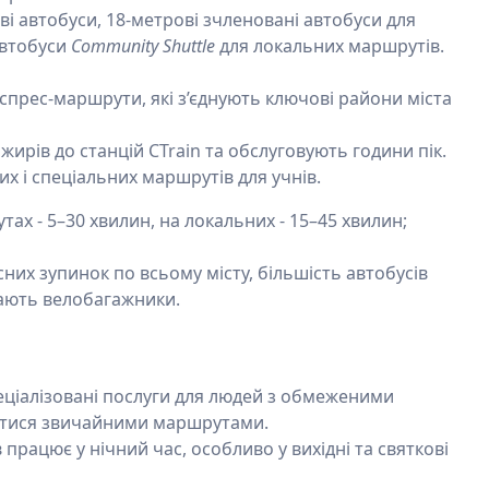
ві автобуси, 18-метрові зчленовані автобуси для
автобуси
Community Shuttle
для локальних маршрутів.
прес-маршрути, які з’єднують ключові райони міста
жирів до станцій CTrain та обслуговують години пік.
х і спеціальних маршрутів для учнів.
ах - 5–30 хвилин, на локальних - 15–45 хвилин;
них зупинок по всьому місту, більшість автобусів
мають велобагажники.
ціалізовані послуги для людей з обмеженими
атися звичайними маршрутами.
працює у нічний час, особливо у вихідні та святкові