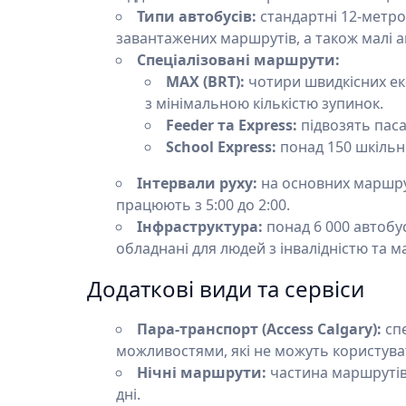
Типи автобусів:
стандартні 12-метро
завантажених маршрутів, а також малі 
Спеціалізовані маршрути:
MAX (BRT):
чотири швидкісних екс
з мінімальною кількістю зупинок.
Feeder та Express:
підвозять паса
School Express:
понад 150 шкільни
Інтервали руху:
на основних маршрут
працюють з 5:00 до 2:00.
Інфраструктура:
понад 6 000 автобус
обладнані для людей з інвалідністю та 
Додаткові види та сервіси
Пара-транспорт (Access Calgary):
спе
можливостями, які не можуть користув
Нічні маршрути:
частина маршрутів 
дні.