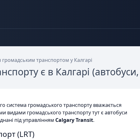
я громадським транспортом у Калгарі
нспорту є в Калгарі (автобуси, 
 його система громадського транспорту вважається
ими видами громадського транспорту тут є автобуси
’єднані під управлінням
Calgary Transit
.
порт (LRT)