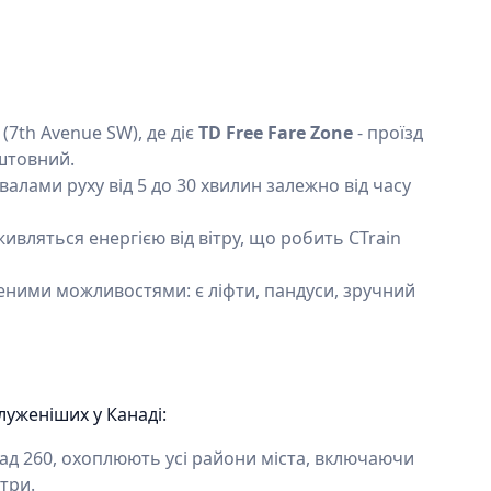
 (7th Avenue SW), де діє
TD Free Fare Zone
- проїзд
штовний.
рвалами руху від 5 до 30 хвилин залежно від часу
ивляться енергією від вітру, що робить CTrain
еними можливостями: є ліфти, пандуси, зручний
луженіших у Канаді:
д 260, охоплюють усі райони міста, включаючи
три.