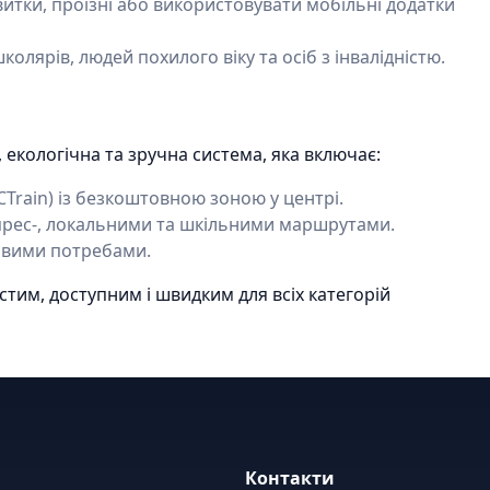
тки, проїзні або використовувати мобільні додатки
колярів, людей похилого віку та осіб з інвалідністю.
 екологічна та зручна система, яка включає:
(CTrain) із безкоштовною зоною у центрі.
прес-, локальними та шкільними маршрутами.
ливими потребами.
тим, доступним і швидким для всіх категорій
Контакти