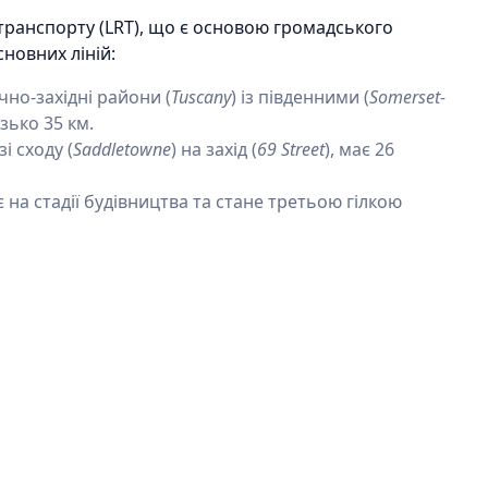
 транспорту (LRT), що є основою громадського
сновних ліній:
ічно-західні райони (
Tuscany
) із південними (
Somerset-
изько 35 км.
і сходу (
Saddletowne
) на захід (
69 Street
), має 26
на стадії будівництва та стане третьою гілкою