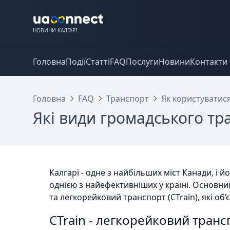
НОВИНИ КАЛГАРІ
Головна
Події
Статті
FAQ
Послуги
Новини
Контакти
Головна
FAQ
Транспорт
Як користуватис
Які види громадського тра
Калгарі - одне з найбільших міст Канади, і
однією з найефективніших у країні. Основн
та легкорейковий транспорт (CTrain), які об
CTrain - легкорейковий транс