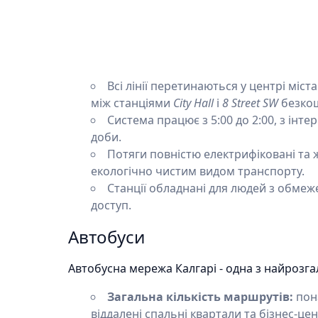
Всі лінії перетинаються у центрі міста
між станціями
City Hall
і
8 Street SW
безко
Система працює з 5:00 до 2:00, з інте
доби.
Потяги повністю електрифіковані та ж
екологічно чистим видом транспорту.
Станції обладнані для людей з обмеж
доступ.
Автобуси
Автобусна мережа Калгарі - одна з найрозга
Загальна кількість маршрутів:
пона
віддалені спальні квартали та бізнес-цен