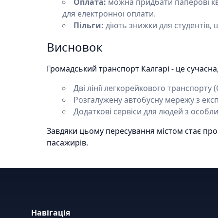
Оплата:
можна придбати паперові кви
для електронної оплати.
Пільги:
діють знижки для студентів, ш
Висновок
Громадський транспорт Калгарі - це сучасна,
Дві лінії легкорейкового транспорту 
Розгалужену автобусну мережу з екс
Додаткові сервіси для людей з особ
Завдяки цьому пересування містом стає прос
пасажирів.
Навігація