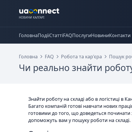
НОВИНИ КАЛГАРІ
Головна
Події
Статті
FAQ
Послуги
Новини
Контакти
Головна
FAQ
Робота та кар'єра
Пошук роб
Чи реально знайти роботу 
Знайти роботу на складі або в логістиці в Ка
Багато компаній готові навчати нових праці
готовими до того, що доведеться починати з
допоможуть вам у пошуку роботи на складі.