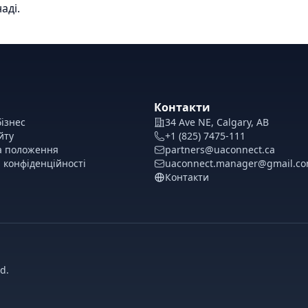
аді.
Контакти
ізнес
34 Ave NE, Calgary, AB
йту
+1 (825) 7475-111
а положення
partners@uaconnect.ca
 конфіденційності
uaconnect.manager@gmail.c
Контакти
d.