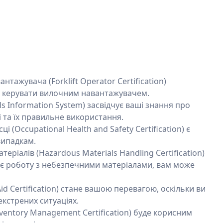
тажувача (Forklift Operator Certification)
о керувати вилочним навантажувачем.
s Information System) засвідчує ваші знання про
 та їх правильне використання.
 (Occupational Health and Safety Certification) є
випадкам.
еріалів (Hazardous Materials Handling Certification)
ає роботу з небезпечними матеріалами, вам може
id Certification) стане вашою перевагою, оскільки ви
екстрених ситуаціях.
ventory Management Certification) буде корисним