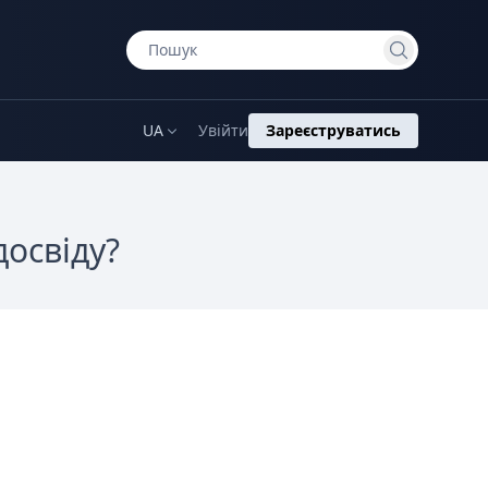
UA
Увійти
Зареєструватись
досвіду?