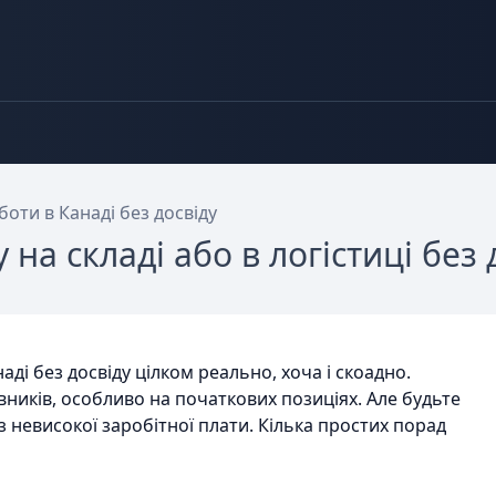
оти в Канаді без досвіду
на складі або в логістиці без 
наді без досвіду цілком реально, хоча і скоадно.
вників, особливо на початкових позиціях. Але будьте
 невисокої заробітної плати. Кілька простих порад