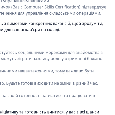
 і управлінням запасами.
ок (Basic Computer Skills Certification) підтверджує
печення для управління складськими операціями.
 з вимогами конкретних вакансій, щоб зрозуміти,
 для вашої кар'єри на складі.
истуйтесь соціальними мережами для знайомства з
ї можуть зіграти важливу роль у отриманні бажаної
 фізичними навантаженнями, тому важливо бути
. Будьте готові виходити на зміни в різний час,
 на своїй готовності навчатися та працювати в
ніціативу та готовність вчитися, у вас є всі шанси