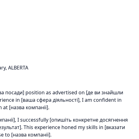
ary, ALBERTA
зва посади] position as advertised on [де ви знайшли
erience in [ваша сфера діяльності], I am confident in
m at [назва компанії].
мпанії], I successfully [опишіть конкретне досягнення
зультат]. This experience honed my skills in [вказати
se to [назва компанії].