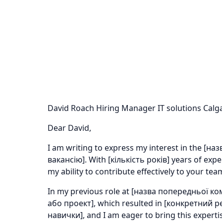
David Roach Hiring Manager IT solutions Calg
Dear David,
I am writing to express my interest in the [на
вакансію]. With [кількість років] years of exp
my ability to contribute effectively to your tea
In my previous role at [назва попередньої ко
або проект], which resulted in [конкретний ре
навички], and I am eager to bring this experti