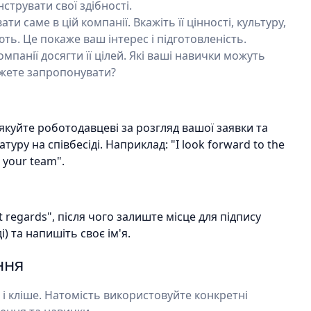
трувати свої здібності.
и саме в цій компанії. Вкажіть її цінності, культуру,
ть. Це покаже ваш інтерес і підготовленість.
мпанії досягти її цілей. Які ваші навички можуть
ожете запропонувати?
дякуйте роботодавцеві за розгляд вашої заявки та
ру на співбесіді. Наприклад: "I look forward to the
o your team".
 regards", після чого залиште місце для підпису
) та напишіть своє ім'я.
ння
і кліше. Натомість використовуйте конкретні