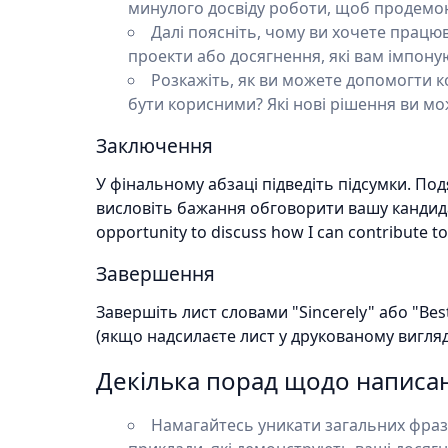
минулого досвіду роботи, щоб продемонс
Далі поясніть, чому ви хочете працюват
проекти або досягнення, які вам імпоную
Розкажіть, як ви можете допомогти ко
бути корисними? Які нові рішення ви м
Заключення
У фінальному абзаці підведіть підсумки. По
висловіть бажання обговорити вашу кандидату
opportunity to discuss how I can contribute t
Завершення
Завершіть лист словами "Sincerely" або "Best
(якщо надсилаєте лист у друкованому вигляді
Декілька порад щодо написа
Намагайтесь уникати загальних фраз 