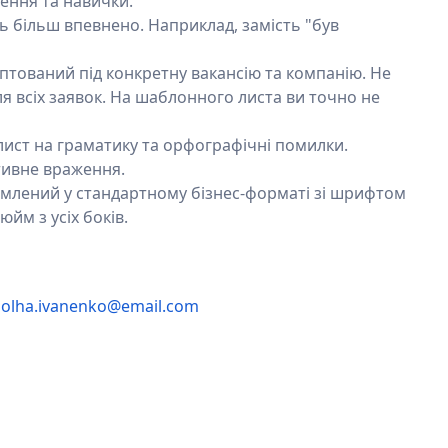
ення та навички.
ть більш впевнено. Наприклад, замість "був
птований під конкретну вакансію та компанію. Не
я всіх заявок. На шаблонного листа ви точно не
лист на граматику та орфографічні помилки.
тивне враження.
млений у стандартному бізнес-форматі зі шрифтом
юйм з усіх боків.
7
olha.ivanenko@email.com