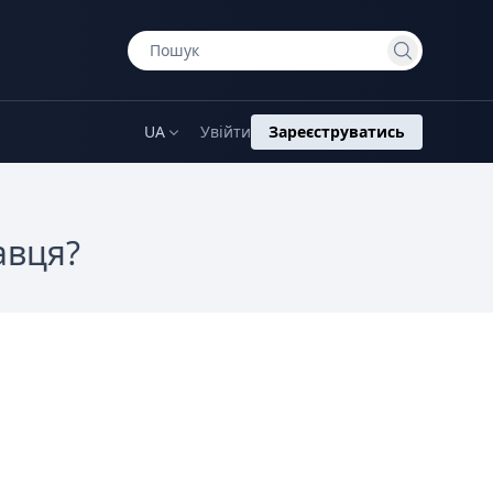
UA
Увійти
Зареєструватись
авця?