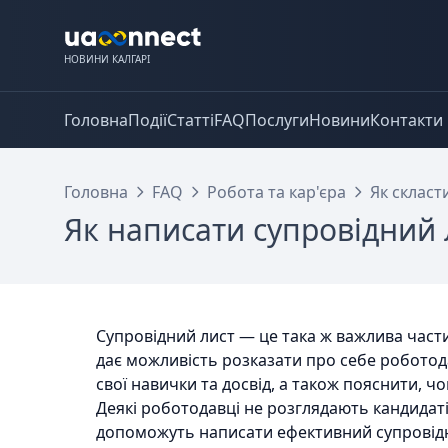
НОВИНИ КАЛГАРІ
Головна
Події
Статті
FAQ
Послуги
Новини
Контакти
Головна
FAQ
Робота та кар'єра
Як скласт
Як написати супровідний 
Супровідний лист — це така ж важлива частин
дає можливість розказати про себе роботод
свої навички та досвід, а також пояснити, чо
Деякі роботодавці не розглядають кандидаті
допоможуть написати ефективний супровідн