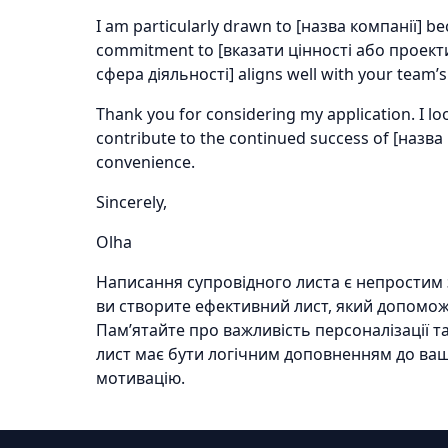
I am particularly drawn to [назва компанії] b
commitment to [вказати цінності або проекти 
сфера діяльності] aligns well with your team’s
Thank you for considering my application. I lo
contribute to the continued success of [назва 
convenience.
Sincerely,
Olha
Написання супровідного листа є непростим 
ви створите ефективний лист, який допомож
Пам’ятайте про важливість персоналізації т
лист має бути логічним доповненням до ваш
мотивацію.