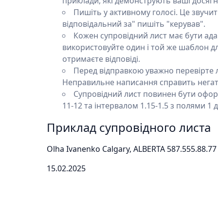
приклади, які демонструють ваші досягн
Пишіть у активному голосі. Це звучи
відповідальний за" пишіть "керував".
Кожен супровідний лист має бути ада
використовуйте один і той же шаблон дл
отримаєте відповіді.
Перед відправкою уважно перевірте 
Неправильне написання справить нега
Супровідний лист повинен бути офор
11-12 та інтервалом 1.15-1.5 з полями 1 д
Приклад супровідного листа
Olha Ivanenko Calgary, ALBERTA 587.555.88.7
15.02.2025