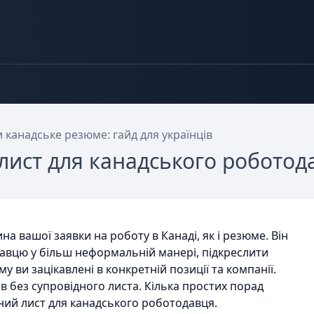
и канадське резюме: гайд для українців
лист для канадського роботод
а вашої заявки на роботу в Канаді, як і резюме. Він
авцю у більш неформальній манері, підкреслити
му ви зацікавлені в конкретній позиції та компанії.
в без супровідного листа. Кілька простих порад
ий лист для канадського роботодавця.