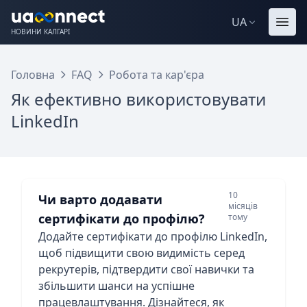
UA
НОВИНИ КАЛГАРІ
Головна
FAQ
Робота та кар'єра
Як ефективно використовувати
LinkedIn
10
Чи варто додавати
місяців
сертифікати до профілю?
тому
Додайте сертифікати до профілю LinkedIn,
щоб підвищити свою видимість серед
рекрутерів, підтвердити свої навички та
збільшити шанси на успішне
працевлаштування. Дізнайтеся, як