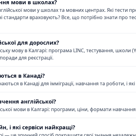
ання мови в школах?
англійської мови у школах та мовних центрах. Які тести 
ні стандарти враховують? Все, що потрібно знати про тес
йської для дорослих?
ську мову в Калгарі: програма LINC, тестування, школи (
поради для реєстрації.
аються в Канаді?
наються в Канаді для імміграції, навчання та роботи, і я
вчення англійської?
ської мови в Калгарі: програми, ціни, формати навчання
, і які сервіси найкращі?
 — це зручний спосіб покращити свої знання незалежно ві