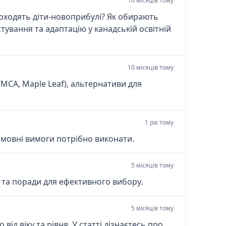
10 місяців тому
проходять діти-новоприбулі? Як обирають
тування та адаптацію у канадській освітній
10 місяців тому
YMCA, Maple Leaf), альтернативи для
1 рік тому
кі мовні вимоги потрібно виконати.
5 місяців тому
 та поради для ефективного вибору.
5 місяців тому
д віку та рівня. У статті дізнаєтесь про