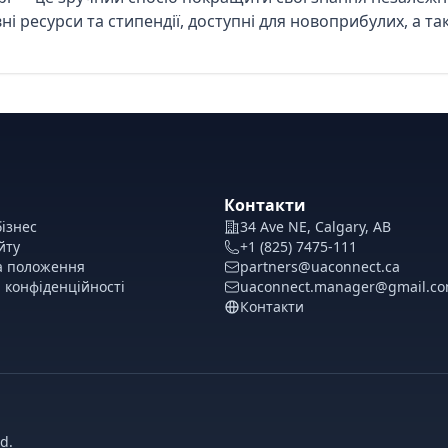
ні ресурси та стипендії, доступні для новоприбулих, а т
Контакти
ізнес
34 Ave NE, Calgary, AB
йту
+1 (825) 7475-111
а положення
partners@uaconnect.ca
 конфіденційності
uaconnect.manager@gmail.c
Контакти
d.