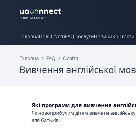
НОВИНИ КАЛГАРІ
Головна
Події
Статті
FAQ
Послуги
Новини
Контакти
Головна
FAQ
Освіта
Вивчення англійської мо
Які програми для вивчення англійс
Як новоприбулим дітям вивчати англійську в
для батьків.