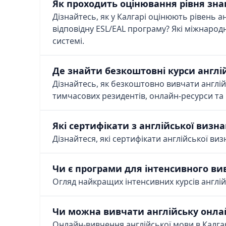
Як проходить оцінювання рівня зн
Дізнайтесь, як у Калгарі оцінюють рівень 
відповідну ESL/EAL програму? Які міжнарод
системі.
Де знайти безкоштовні курси англі
Дізнайтесь, як безкоштовно вивчати англій
тимчасових резидентів, онлайн-ресурси та 
Які сертифікати з англійської визн
Дізнайтеся, які сертифікати англійської виз
Чи є програми для інтенсивного ви
Огляд найкращих інтенсивних курсів англій
Чи можна вивчати англійську онлайн
Онлайн-вивчення англійської мови в Калгарі