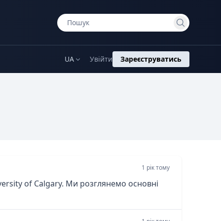
UA
Увійти
Зареєструватись
1 рік тому
versity of Calgary. Ми розглянемо основні