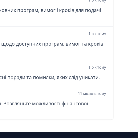
1 рік тому
сновних програм, вимог і кроків для подачі
1 рік тому
алі щодо доступних програм, вимог та кроків
1 рік тому
ні поради та помилки, яких слід уникати.
11 місяців тому
і. Розгляньте можливості фінансової