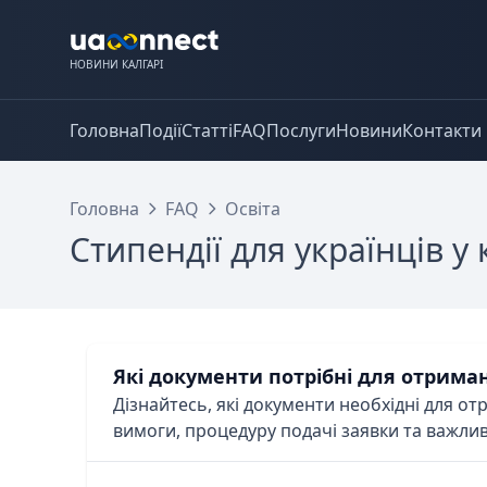
НОВИНИ КАЛГАРІ
Головна
Події
Статті
FAQ
Послуги
Новини
Контакти
Головна
FAQ
Освіта
Стипендії для українців у
Які документи потрібні для отриман
Дізнайтесь, які документи необхідні для от
вимоги, процедуру подачі заявки та важлив