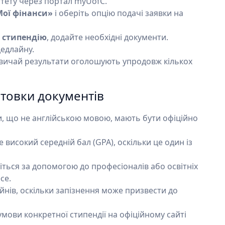
тету через портал myUofC.
«Мої фінанси»
і оберіть опцію подачі заявки на
 стипендію
, додайте необхідні документи.
едлайну.
азвичай результати оголошують упродовж кількох
отовки документів
и, що не англійською мовою, мають бути офіційно
 високий середній бал (GPA), оскільки це один із
іться за допомогою до професіоналів або освітніх
се.
нів, оскільки запізнення може призвести до
мови конкретної стипендії на офіційному сайті