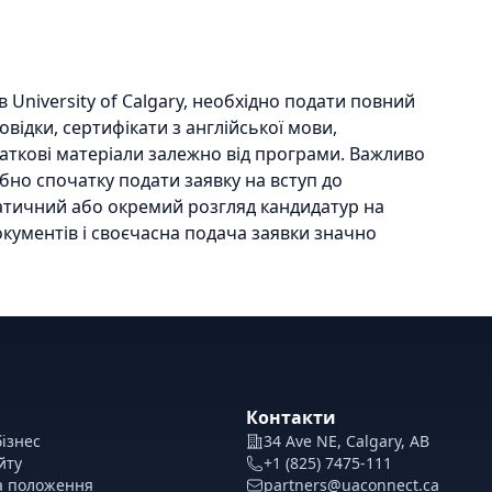
в University of Calgary, необхідно подати повний
овідки, сертифікати з англійської мови,
даткові матеріали залежно від програми. Важливо
ібно спочатку подати заявку на вступ до
матичний або окремий розгляд кандидатур на
окументів і своєчасна подача заявки значно
Контакти
ізнес
34 Ave NE, Calgary, AB
йту
+1 (825) 7475-111
а положення
partners@uaconnect.ca