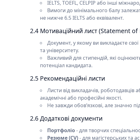
IELTS, TOEFL, CELPIP або інші міжнар
Вимоги до мінімального балу залежать
не нижче 6.5 IELTS або еквівалент.
2.4 Мотиваційний лист (Statement of
Документ, у якому ви викладаєте сво
та університету.
Важливий для стипендій, які оцінюют
потенціал кандидата.
2.5 Рекомендаційні листи
Листи від викладачів, роботодавців а
академічні або професійні якості.
Не завжди обов’язкові, але значно п
2.6 Додаткові документи
Портфоліо
- для творчих спеціальнос
Резюме (CV)
- для магістерських та а