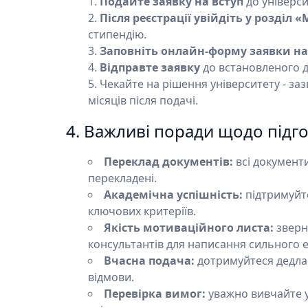
Подайте заявку на вступ
до універси
Після реєстрації увійдіть у розділ 
стипендію.
Заповніть онлайн-форму заявки на
Відправте заявку
до встановленого д
Чекайте на рішення університету - з
місяців після подачі.
4. Важливі поради щодо підг
Переклад документів:
всі документ
перекладені.
Академічна успішність:
підтримуйте
ключових критеріїв.
Якість мотиваційного листа:
зверн
консультантів для написання сильного е
Вчасна подача:
дотримуйтеся дедлай
відмови.
Перевірка вимог:
уважно вивчайте у