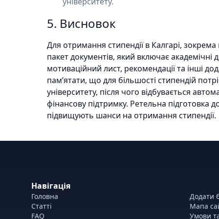
університету.
5. Висновок
Для отримання стипендії в Калгарі, зокрема 
пакет документів, який включає академічні д
мотиваційний лист, рекомендації та інші до
пам’ятати, що для більшості стипендій потр
університету, після чого відбувається авто
фінансову підтримку. Ретельна підготовка д
підвищують шанси на отримання стипендії.
Навігація
Головна
Додати б
Статті
Мапа са
FAQ
Умови т