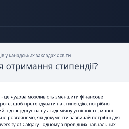
ців у канадських закладах освіти
ля отримання стипендії?
і - це чудова можливість зменшити фінансове
Проте, щоб претендувати на стипендію, потрібно
ий підтверджує вашу академічну успішність, мовні
ьно розглянемо, які документи зазвичай потрібні для
iversity of Calgary - одному з провідних навчальних