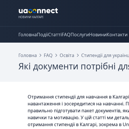
НОВИНИ КАЛГАРІ
Головна
Події
Статті
FAQ
Послуги
Новини
Контакти
Головна
FAQ
Освіта
Стипендії для україн
Які документи потрібні д
Отримання стипендії для навчання в Калгар
навантаження і зосередитися на навчанні. 
правильно підготувати пакет документів, як
навички та мотивацію. У цій статті ми детал
отримання стипендії в Калгарі, зокрема в Un